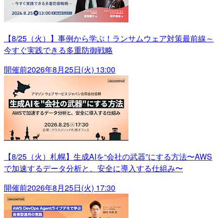
【8/25（火）】事例から学ぶ！ランサムウェア対策最前線～
今すぐ実践できる多重防御戦略
開催前
2026年8月25日(火) 13:00
【8/25（火）札幌】生成AIを“会社の武器”にする方法〜AWS
で加速するデータ分析と、安全に導入する仕組み〜
開催前
2026年8月25日(火) 17:30