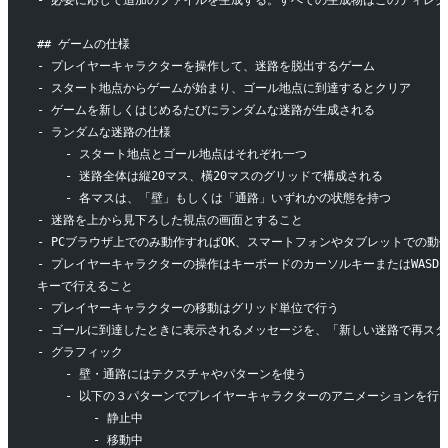
- 必要に応じて追加のファイルを生成する。すべての生成物はこのディレ
## ゲームの仕様
- プレイヤーキャラクターを操作して、迷路を脱出するゲーム
- スタート地点からゲームが始まり、ゴール地点に到達するとクリア
- ゲームを新しくはじめるたびにランダムな迷路が生成される
- ランダムな迷路の仕様
    - スタート地点とゴール地点はそれぞれ一つ
    - 迷路全体は縦20マス、橫20マスのグリッドで構成される
    - 各マスは、「壁」もしくは「通路」いずれかの状態を持つ
- 迷路を上から見下ろした視点の画面とすること
- PCブラウザ上でのみ動作すればOK、スマートフォンやタブレットでの動
- プレイヤーキャラクターの操作はキーボードのカーソルキーまたはWASD
キーで行えること
- プレイヤーキャラクターの移動はグリッド単位で行う
- ゴールに到達したときに表示されるメッセージを、「新しい迷路で再ス
- グラフィック
    - 壁・通路にはテクスチャやパターンを使う
    - 以下の３パターンでプレイヤーキャラクターのアニメーションを行
        - 静止中
        - 移動中