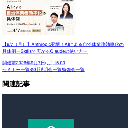
【9/7（月）】Anthropic登壇！AIによる自治体業務効率化の
具体例ーSkillsで広がるClaudeの使い方ー
開催前
2026年9月7日(月) 15:00
セミナー一覧
会社説明会一覧
勉強会一覧
関連記事