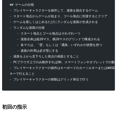
## ゲームの仕様
- プレイヤーキャラクターを操作して、迷路を脱出するゲーム
- スタート地点からゲームが始まり、ゴール地点に到達するとクリア
- ゲームを新しくはじめるたびにランダムな迷路が生成される
- ランダムな迷路の仕様
    - スタート地点とゴール地点はそれぞれ一つ
    - 迷路全体は縦20マス、橫20マスのグリッドで構成される
    - 各マスは、「壁」もしくは「通路」いずれかの状態を持つ
    - 迷路の外周は必ず壁にする
- 迷路を上から見下ろした視点の画面とすること
- PCブラウザ上でのみ動作すればOK、スマートフォンやタブレットでの動
- プレイヤーキャラクターの操作はキーボードのカーソルキーまたはWASD
キーで行えること
- プレイヤーキャラクターの移動はグリッド単位で行う
初回の指示