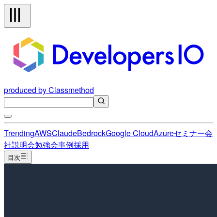
produced by Classmethod
Trending
AWS
Claude
Bedrock
Google Cloud
Azure
セミナー
会
社説明会
勉強会
事例
採用
目次