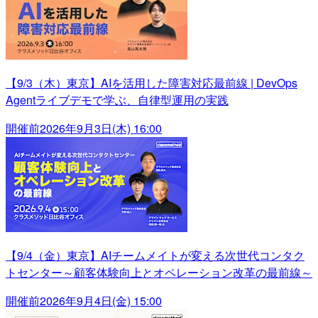
【9/3（木）東京】AIを活用した障害対応最前線 | DevOps
Agentライブデモで学ぶ、自律型運用の実践
開催前
2026年9月3日(木) 16:00
【9/4（金）東京】AIチームメイトが変える次世代コンタク
トセンター～顧客体験向上とオペレーション改革の最前線～
開催前
2026年9月4日(金) 15:00