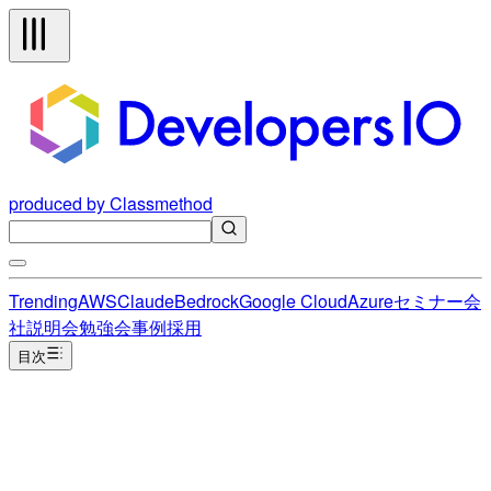
produced by Classmethod
Trending
AWS
Claude
Bedrock
Google Cloud
Azure
セミナー
会
社説明会
勉強会
事例
採用
目次