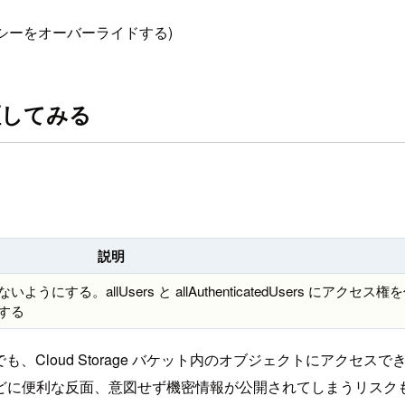
シーをオーバーライドする)
証してみる
説明
いようにする。allUsers と allAuthenticatedUsers にアクセス
クする
上の誰でも、Cloud Storage バケット内のオブジェクトに
どに便利な反面、意図せず機密情報が公開されてしまうリスク