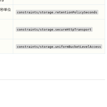
を秒単位
constraints/storage.retentionPolicySeconds
constraints/storage.secureHttpTransport
constraints/storage.uniformBucketLevelAccess