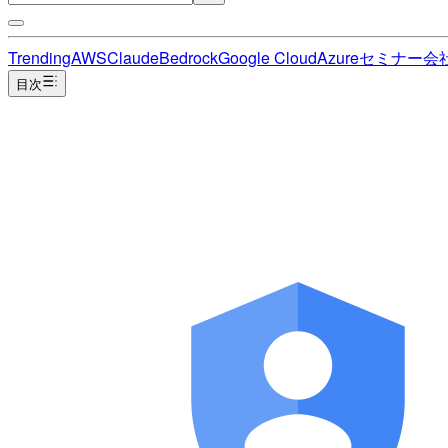
Trending
AWS
Claude
Bedrock
Google Cloud
Azure
セミナー
会
目次