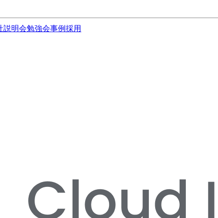
社説明会
勉強会
事例
採用