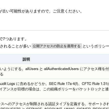
が古い可能性がありますので、ご注意ください。
時点で7つあります。
設定されることが多い
というポリシ
公開アクセスの防止を適用する
説明
ようにする。allUsers と allAuthenticatedUsers にアクセス権
する
ogs に含めるかどうか。SEC Rule 17a-4(f)、CFTC Rule 1.31(c
 などのコンプライアンスが目標の場合は、この組織ポリシーをバケットロックと
ージ リソースへのアクセスが制限される認証タイプを定義する。サポートさ
REQUESTS と SERVICE_ACCOUNT_HMAC_SIGNED_REQUES