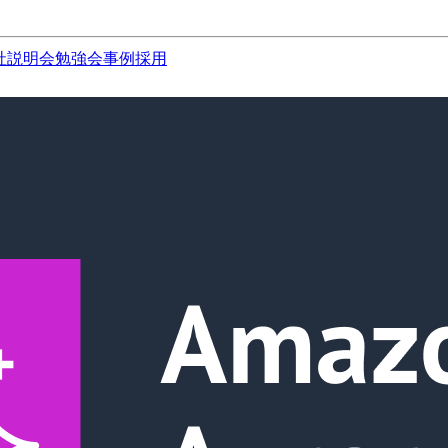
社説明会
勉強会
事例
採用