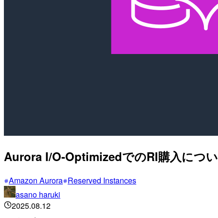
Aurora I/O-OptimizedでのRI購入
Amazon Aurora
Reserved Instances
asano haruki
2025.08.12