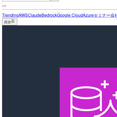
Trending
AWS
Claude
Bedrock
Google Cloud
Azure
セミナー
会
目次