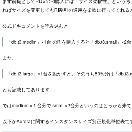
まず前提としてRDSのRI購入には「サイズ柔軟性」という
ればサイズを変更してもRI割引の適用を柔軟に行ってくれる
公式ドキュメントを読み込むと
「db.t3.medim」×1台 のRIを購入すると「db.t3.smal
また、
「db.t3.large」×1台を動かすと、そのうち50%分は「db.t3
とも記載してあります。
ではmedium ×１台分で small ×2台分というのは
以下がAuroraに関するインスタンスサイズ別正規化単位表