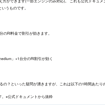
考え方ができます(一部エンジンのみ対応)。 これも公式ドキュ
というものです。
l」×2台分のRI料金で割引が効きます。
.medium」×1台分のRI割引が効く
どっから来てるの？といった疑問が湧きますが、これは以下の1時間あ
です。※公式ドキュメントから抜粋