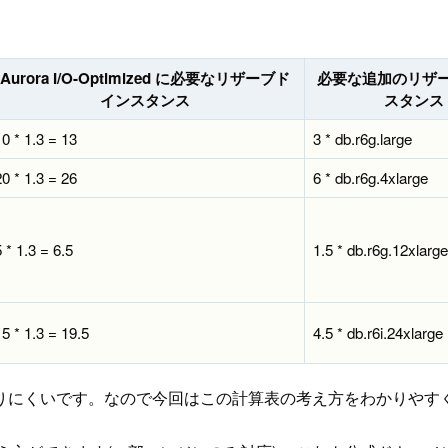
Aurora I/O-Optimized に必要なリザーブド
必要な追加のリザ
インスタンス
スタンス
10 * 1.3 = 13
3 * db.r6g.large
20 * 1.3 = 26
6 * db.r6g.4xlarge
5 * 1.3 = 6.5
1.5 * db.r6g.12xlarge
15 * 1.3 = 19.5
4.5 * db.r6i.24xlarge
りにくいです。なので今回はこの計算表の考え方をわかりやす