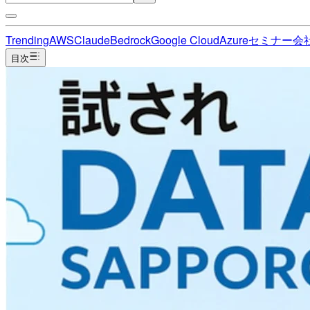
Trending
AWS
Claude
Bedrock
Google Cloud
Azure
セミナー
会
目次