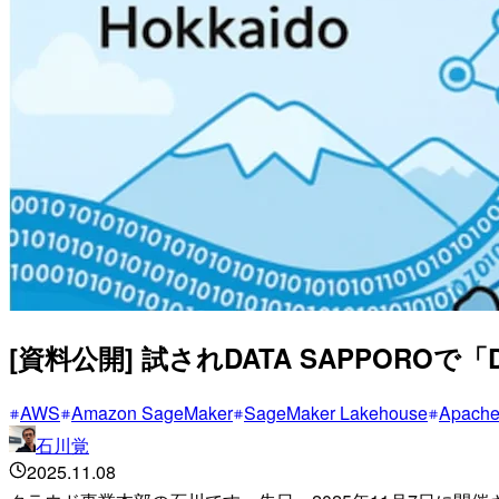
[資料公開] 試されDATA SAPPOROで
AWS
Amazon SageMaker
SageMaker Lakehouse
Apache
石川覚
2025.11.08