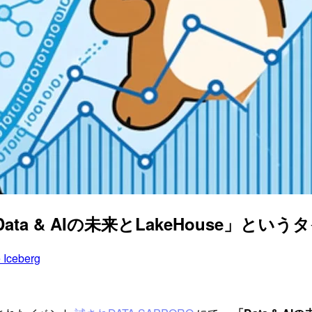
「Data & AIの未来とLakeHouse」
 Iceberg