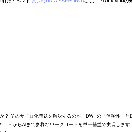
催されたイベント
試されDATA SAPPORO
にて、
「Data & AI
いませんか？ そのサイロ化問題を解決するのが、DWHの「信頼性」とD
性を高め 、BIからAIまで多様なワークロードを単一基盤で実現し