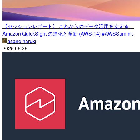
【セッションレポート】 これからのデータ活用を支える、
Amazon QuickSight の進化と革新 (AWS-14) #AWSSummit
asano haruki
2025.06.26