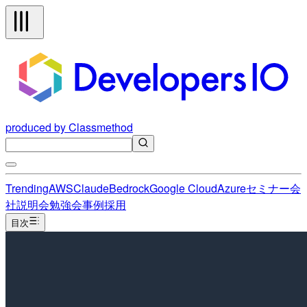
produced by Classmethod
Trending
AWS
Claude
Bedrock
Google Cloud
Azure
セミナー
会
社説明会
勉強会
事例
採用
目次