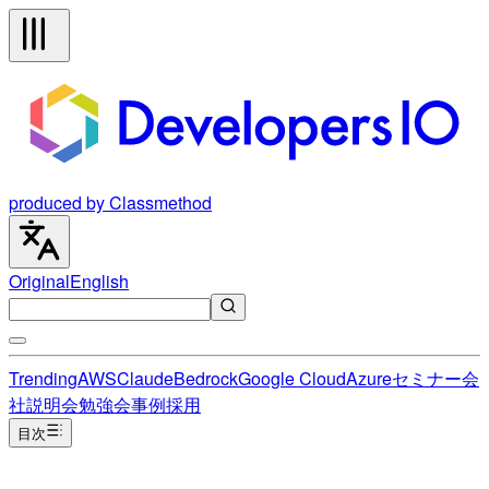
produced by Classmethod
Original
English
Trending
AWS
Claude
Bedrock
Google Cloud
Azure
セミナー
会
社説明会
勉強会
事例
採用
目次