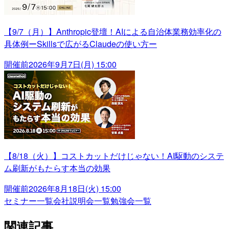
【9/7（月）】Anthropic登壇！AIによる自治体業務効率化の
具体例ーSkillsで広がるClaudeの使い方ー
開催前
2026年9月7日(月) 15:00
【8/18（火）】コストカットだけじゃない！AI駆動のシステ
ム刷新がもたらす本当の効果
開催前
2026年8月18日(火) 15:00
セミナー一覧
会社説明会一覧
勉強会一覧
関連記事