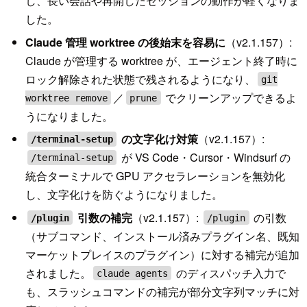
し、長い会話や再開したセッションの動作が軽くなりま
した。
Claude 管理 worktree の後始末を容易に
（v2.1.157）:
Claude が管理する worktree が、エージェント終了時に
ロック解除された状態で残されるようになり、
git
／
でクリーンアップできるよ
worktree remove
prune
うになりました。
の文字化け対策
（v2.1.157）:
/terminal-setup
が VS Code・Cursor・Windsurf の
/terminal-setup
統合ターミナルで GPU アクセラレーションを無効化
し、文字化けを防ぐようになりました。
引数の補完
（v2.1.157）:
の引数
/plugin
/plugin
（サブコマンド、インストール済みプラグイン名、既知
マーケットプレイスのプラグイン）に対する補完が追加
されました。
のディスパッチ入力で
claude agents
も、スラッシュコマンドの補完が部分文字列マッチに対