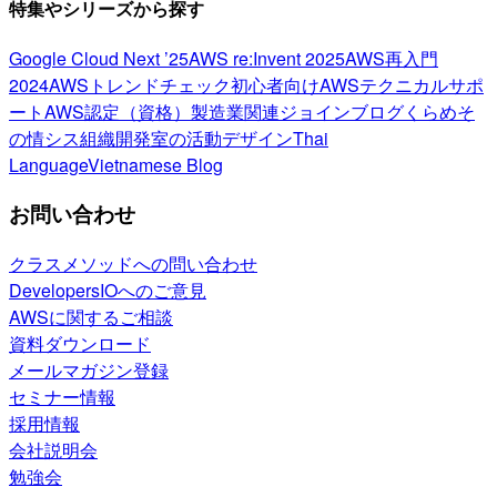
特集やシリーズから探す
Google Cloud Next ’25
AWS re:Invent 2025
AWS再入門
2024
AWSトレンドチェック
初心者向け
AWSテクニカルサポ
ート
AWS認定（資格）
製造業関連
ジョインブログ
くらめそ
の情シス
組織開発室の活動
デザイン
Thai
Language
Vietnamese Blog
お問い合わせ
クラスメソッドへの問い合わせ
DevelopersIOへのご意見
AWSに関するご相談
資料ダウンロード
メールマガジン登録
セミナー情報
採用情報
会社説明会
勉強会