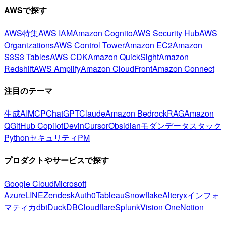
AWSで探す
AWS特集
AWS IAM
Amazon Cognito
AWS Security Hub
AWS
Organizations
AWS Control Tower
Amazon EC2
Amazon
S3
S3 Tables
AWS CDK
Amazon QuickSight
Amazon
Redshift
AWS Amplify
Amazon CloudFront
Amazon Connect
注目のテーマ
生成AI
MCP
ChatGPT
Claude
Amazon Bedrock
RAG
Amazon
Q
GitHub Copilot
Devin
Cursor
Obsidian
モダンデータスタック
Python
セキュリティ
PM
プロダクトやサービスで探す
Google Cloud
Microsoft
Azure
LINE
Zendesk
Auth0
Tableau
Snowflake
Alteryx
インフォ
マティカ
dbt
DuckDB
Cloudflare
Splunk
Vision One
Notion