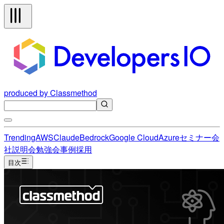
produced by Classmethod
Trending
AWS
Claude
Bedrock
Google Cloud
Azure
セミナー
会
社説明会
勉強会
事例
採用
目次