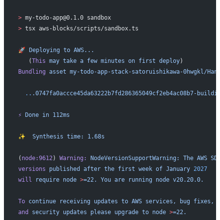
>
 my-todo-app@0.1.0 sandbox
>
 tsx aws-blocks/scripts/sandbox.ts
🚀
 Deploying
 to
 AWS...
   (
This
 may
 take
 a
 few
 minutes
 on
 first
 deploy
)
Bundling
 asset
 my-todo-app-stack-satoruishikawa-0hwgkl/Han
  ..
.0747fa0accce45da63222b7fd286365049cf2eb4ac08b7-buildi
⚡
 Done
 in
 112ms
✨
  Synthesis
 time:
 1.68s
(
node:9612
) 
Warning:
 NodeVersionSupportWarning:
 The
 AWS
 SD
versions
 published
 after
 the
 first
 week
 of
 January
 2027
will
 require
 node
 >
=22.
 You
 are
 running
 node
 v20.20.0.
To
 continue
 receiving
 updates
 to
 AWS
 services,
 bug
 fixes,
and
 security
 updates
 please
 upgrade
 to
 node
 >
=22.