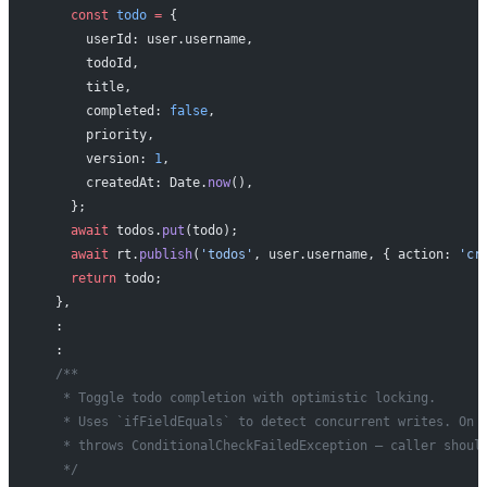
    const
 todo
 =
 {
      userId: user.username,
      todoId,
      title,
      completed: 
false
,
      priority,
      version: 
1
,
      createdAt: Date.
now
(),
    };
    await
 todos.
put
(todo);
    await
 rt.
publish
(
'todos'
, user.username, { action: 
'cr
    return
 todo;
  },
  :
  :
  /**
   * Toggle todo completion with optimistic locking.
   * Uses `ifFieldEquals` to detect concurrent writes. On 
   * throws ConditionalCheckFailedException — caller shoul
   */