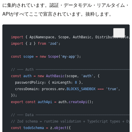
に集約されています。認証・データモデル・リアルタイム・
APIがすべてここで宣言されています。抜粋します。
import
 { ApiNamespace, Scope, AuthBasic, DistributedTable,
import
 { z } 
from
 'zod'
;
const
 scope
 =
 new
 Scope
(
'my-app'
);
// ─── Auth ──────────────────────────────────────────────
const
 auth
 =
 new
 AuthBasic
(scope, 
'auth'
, {
  passwordPolicy: { minLength: 
8
 },
  crossDomain: process.env.
BLOCKS_SANDBOX
 ===
 'true'
,
});
export
 const
 authApi
 =
 auth.
createApi
();
// ─── Data ──────────────────────────────────────────────
// Zod schema = runtime validation + TypeScript types + Dy
const
 todoSchema
 =
 z.
object
({