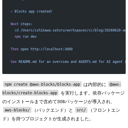
✓
 Blocks
 app
 created!
Next
 steps:
  cd
 /Users/ishikawa.satoru/workspaces/cc/blog/20260620-aw
  npm
 run
 dev
Then
 open
 http://localhost:3000
See
 README.md
 for
 an
 overview
 and
 AGENTS.md
 for
 AI
 agent
 i
は内部的に
npm create @aws-blocks/blocks-app
@aws-
を実行します。依存パッケージ
blocks/create-blocks-app
のインストールまで含めて308パッケージが導入され、
（バックエンド）と
（フロントエン
aws-blocks/
src/
ド）を持つプロジェクトが生成されました。