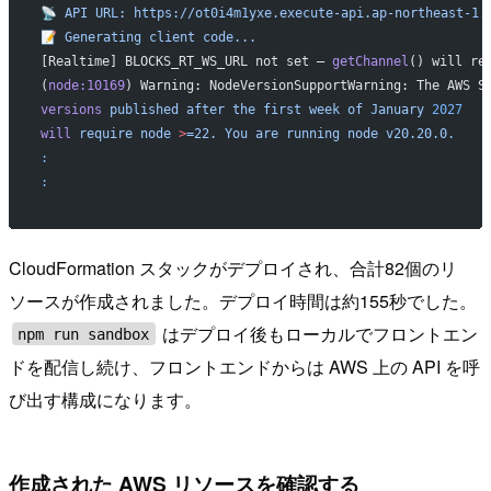
📡
 API
 URL:
 https://ot0i4m1yxe.execute-api.ap-northeast-1.
📝
 Generating
 client
 code...
[Realtime] BLOCKS_RT_WS_URL not set — 
getChannel
() will re
(
node:10169
) Warning: NodeVersionSupportWarning: The AWS S
versions
 published
 after
 the
 first
 week
 of
 January
 2027
will
 require
 node
 >
=22.
 You
 are
 running
 node
 v20.20.0.
:
:
CloudFormation スタックがデプロイされ、合計82個のリ
ソースが作成されました。デプロイ時間は約155秒でした。
はデプロイ後もローカルでフロントエン
npm run sandbox
ドを配信し続け、フロントエンドからは AWS 上の API を呼
び出す構成になります。
作成された AWS リソースを確認する