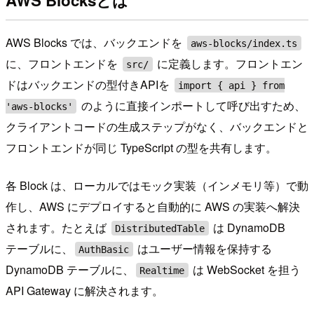
AWS Blocksとは
AWS Blocks では、バックエンドを
aws-blocks/index.ts
に、フロントエンドを
に定義します。フロントエン
src/
ドはバックエンドの型付きAPIを
import { api } from
のように直接インポートして呼び出すため、
'aws-blocks'
クライアントコードの生成ステップがなく、バックエンドと
フロントエンドが同じ TypeScript の型を共有します。
各 Block は、ローカルではモック実装（インメモリ等）で動
作し、AWS にデプロイすると自動的に AWS の実装へ解決
されます。たとえば
は DynamoDB
DistributedTable
テーブルに、
はユーザー情報を保持する
AuthBasic
DynamoDB テーブルに、
は WebSocket を担う
Realtime
API Gateway に解決されます。