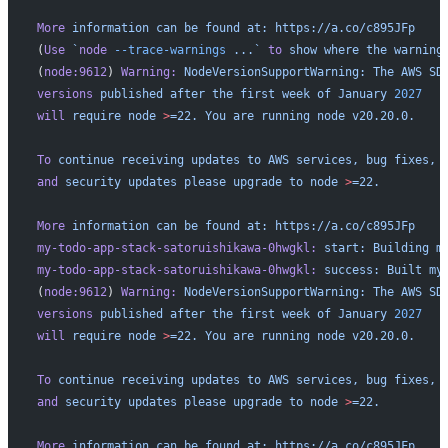
More
 information
 can
 be
 found
 at:
 https://a.co/c895JFp
(
Use
 `
node
 --trace-warnings
 ...`
 to
 show
 where
 the
 warning
(
node:9612
) 
Warning:
 NodeVersionSupportWarning:
 The
 AWS
 SD
versions
 published
 after
 the
 first
 week
 of
 January
 2027
will
 require
 node
 >
=22.
 You
 are
 running
 node
 v20.20.0.
To
 continue
 receiving
 updates
 to
 AWS
 services,
 bug
 fixes,
and
 security
 updates
 please
 upgrade
 to
 node
 >
=22.
More
 information
 can
 be
 found
 at:
 https://a.co/c895JFp
my-todo-app-stack-satoruishikawa-0hwgkl:
 start:
 Building
 m
my-todo-app-stack-satoruishikawa-0hwgkl:
 success:
 Built
 my
(
node:9612
) 
Warning:
 NodeVersionSupportWarning:
 The
 AWS
 SD
versions
 published
 after
 the
 first
 week
 of
 January
 2027
will
 require
 node
 >
=22.
 You
 are
 running
 node
 v20.20.0.
To
 continue
 receiving
 updates
 to
 AWS
 services,
 bug
 fixes,
and
 security
 updates
 please
 upgrade
 to
 node
 >
=22.
More
 information
 can
 be
 found
 at:
 https://a.co/c895JFp