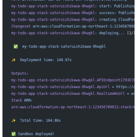
my-todo-app-stack-satoruishikawa-0hwgkl:
 start:
 Publishing
my-todo-app-stack-satoruishikawa-0hwgkl:
 success:
 Publishe
my-todo-app-stack-satoruishikawa-0hwgkl:
 creating
 CloudFor
Changeset
 arn:aws:cloudformation:ap-northeast-1:1234567890
my-todo-app-stack-satoruishikawa-0hwgkl:
 deploying...
 [1/1
 ✅
  my-todo-app-stack-satoruishikawa-0hwgkl
✨
  Deployment
 time:
 149.97s
Outputs:
my-todo-app-stack-satoruishikawa-0hwgkl.APIEndpoint1793E78
my-todo-app-stack-satoruishikawa-0hwgkl.ApiUrl
 =
 https://o
my-todo-app-stack-satoruishikawa-0hwgkl.RealtimeWsUrl
 =
 ws
Stack
 ARN:
arn:aws:cloudformation:ap-northeast-1:123456789012:stack/m
✨
  Total
 time:
 164.86s
✅
 Sandbox
 deployed!