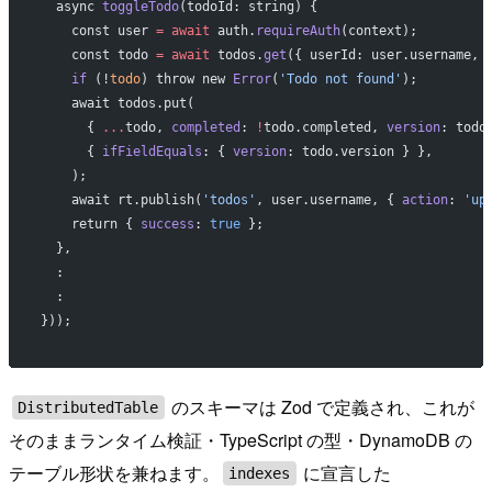
  async 
toggleTodo
(todoId: string) {
    const user 
=
 await
 auth.
requireAuth
(context);
    const todo 
=
 await
 todos.
get
({ userId: user.username, 
    if
 (!
todo
) throw new 
Error
(
'Todo not found'
);
    await todos.put(
      { 
...
todo, 
completed
: 
!
todo.completed, 
version
: todo
      { 
ifFieldEquals
: { 
version
: todo.version } },
    );
    await rt.publish(
'todos'
, user.username, { 
action
: 
'up
    return { 
success
: 
true
 };
  },
  :
  :
}));
のスキーマは Zod で定義され、これが
DistributedTable
そのままランタイム検証・TypeScript の型・DynamoDB の
テーブル形状を兼ねます。
に宣言した
indexes