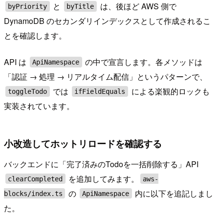
と
は、後ほど AWS 側で
byPriority
byTitle
DynamoDB のセカンダリインデックスとして作成されるこ
とを確認します。
API は
の中で宣言します。各メソッドは
ApiNamespace
「認証 → 処理 → リアルタイム配信」というパターンで、
では
による楽観的ロックも
toggleTodo
ifFieldEquals
実装されています。
小改造してホットリロードを確認する
バックエンドに「完了済みのTodoを一括削除する」API
を追加してみます。
clearCompleted
aws-
の
内に以下を追記しまし
blocks/index.ts
ApiNamespace
た。