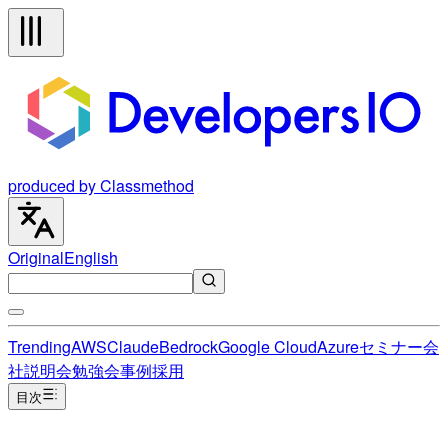
produced by Classmethod
Original
English
Trending
AWS
Claude
Bedrock
Google Cloud
Azure
セミナー
会
社説明会
勉強会
事例
採用
目次