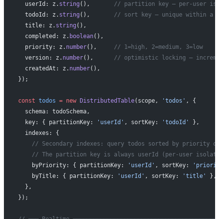
  userId: z.
string
(),       
// partition key — per-user is
  todoId: z.
string
(),       
// sort key — unique within a 
  title: z.
string
(),
  completed: z.
boolean
(),
  priority: z.
number
(),     
// 1=high, 2=medium, 3=low
  version: z.
number
(),      
// optimistic locking — increm
  createdAt: z.
number
(),
});
const
 todos
 =
 new
 DistributedTable
(scope, 
'todos'
, {
  schema: todoSchema,
  key: { partitionKey: 
'userId'
, sortKey: 
'todoId'
 },
  indexes: {
    // Secondary indexes: query todos sorted by priority o
    // The partition key is always userId (per-user isolat
    byPriority: { partitionKey: 
'userId'
, sortKey: 
'priori
    byTitle: { partitionKey: 
'userId'
, sortKey: 
'title'
 },
  },
});