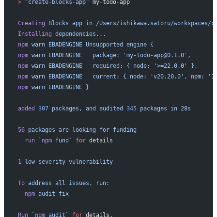
>
 "create-blocks-app"
 my-todo-app
Creating
 Blocks
 app
 in
 /Users/ishikawa.satoru/workspaces/c
Installing
 dependencies...
npm
 warn
 EBADENGINE
 Unsupported
 engine
 {
npm
 warn
 EBADENGINE
   package:
 'my-todo-app@0.1.0',
npm
 warn
 EBADENGINE
   required:
 {
 node:
 '>=22.0.0'
 },
npm
 warn
 EBADENGINE
   current:
 {
 node:
 'v20.20.0',
 npm:
 '1
npm
 warn
 EBADENGINE
 }
added
 307
 packages,
 and
 audited
 345
 packages
 in
 28s
56
 packages
 are
 looking
 for
 funding
  run
 `
npm
 fund`
 for
 details
1
 low
 severity
 vulnerability
To
 address
 all
 issues,
 run:
  npm
 audit
 fix
Run
 `
npm
 audit`
 for
 details.