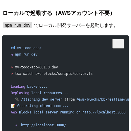
ローカルで起動する（AWSアカウント不要）
でローカル開発サーバーを起動します。
npm run dev
cd
 my-todo-app/
%
 npm
 run
 dev
>
 my-todo-app@0.1.0 dev
>
 tsx watch aws-blocks/scripts/server.ts
Loading
 backend...
Deploying
 local
 resources...
  🔌
 Attaching
 dev
 server
 (from 
@aws-blocks/bb-realtime/ws
📝
 Generating
 client
 code...
AWS
 Blocks
 local
 server
 running
 on
 http://localhost:3000
  ➜
  http://localhost:3000/