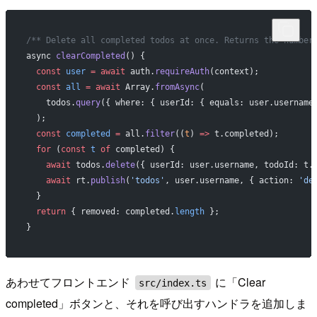
/** Delete all completed todos at once. Returns the number
async 
clearCompleted
() {
  const
 user
 =
 await
 auth.
requireAuth
(context);
  const
 all
 =
 await
 Array.
fromAsync
(
    todos.
query
({ where: { userId: { equals: user.username
  );
  const
 completed
 =
 all.
filter
((
t
) 
=>
 t.completed);
  for
 (
const
 t
 of
 completed) {
    await
 todos.
delete
({ userId: user.username, todoId: t.
    await
 rt.
publish
(
'todos'
, user.username, { action: 
'de
  }
  return
 { removed: completed.
length
 };
}
あわせてフロントエンド
に「Clear
src/index.ts
completed」ボタンと、それを呼び出すハンドラを追加しま