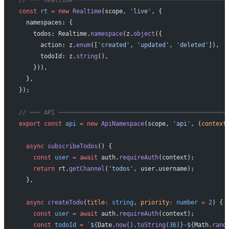
// ─── Realtime ──────────────────────────────────────────
const
 rt
 =
 new
 Realtime
(scope, 
'live'
, {
  namespaces: {
    todos: Realtime.
namespace
(z.
object
({
      action: z.
enum
([
'created'
, 
'updated'
, 
'deleted'
]),
      todoId: z.
string
(),
    })),
  },
});
// ─── API ───────────────────────────────────────────────
export
 const
 api
 =
 new
 ApiNamespace
(scope, 
'api'
, (
context
  async
 subscribeTodos
() {
    const
 user
 =
 await
 auth.
requireAuth
(context);
    return
 rt.
getChannel
(
'todos'
, user.username);
  },
  async
 createTodo
(
title
:
 string
, 
priority
:
 number
 =
 2
) {
    const
 user
 =
 await
 auth.
requireAuth
(context);
    const
 todoId
 =
 `${
Date
.
now
().
toString
(
36
)
}-${
Math
.
rand