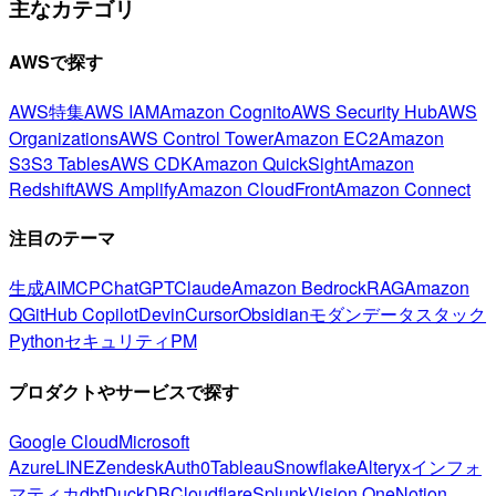
主なカテゴリ
AWSで探す
AWS特集
AWS IAM
Amazon Cognito
AWS Security Hub
AWS
Organizations
AWS Control Tower
Amazon EC2
Amazon
S3
S3 Tables
AWS CDK
Amazon QuickSight
Amazon
Redshift
AWS Amplify
Amazon CloudFront
Amazon Connect
注目のテーマ
生成AI
MCP
ChatGPT
Claude
Amazon Bedrock
RAG
Amazon
Q
GitHub Copilot
Devin
Cursor
Obsidian
モダンデータスタック
Python
セキュリティ
PM
プロダクトやサービスで探す
Google Cloud
Microsoft
Azure
LINE
Zendesk
Auth0
Tableau
Snowflake
Alteryx
インフォ
マティカ
dbt
DuckDB
Cloudflare
Splunk
Vision One
Notion