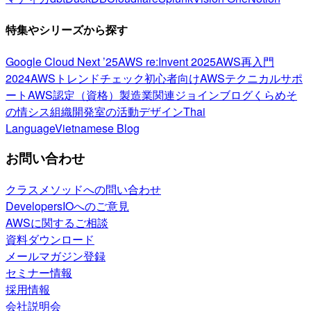
特集やシリーズから探す
Google Cloud Next ’25
AWS re:Invent 2025
AWS再入門
2024
AWSトレンドチェック
初心者向け
AWSテクニカルサポ
ート
AWS認定（資格）
製造業関連
ジョインブログ
くらめそ
の情シス
組織開発室の活動
デザイン
Thai
Language
Vietnamese Blog
お問い合わせ
クラスメソッドへの問い合わせ
DevelopersIOへのご意見
AWSに関するご相談
資料ダウンロード
メールマガジン登録
セミナー情報
採用情報
会社説明会