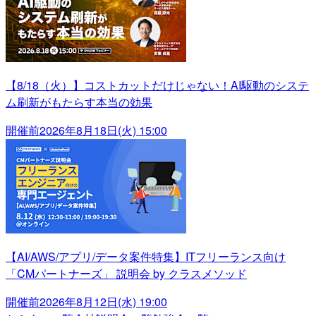
【8/18（火）】コストカットだけじゃない！AI駆動のシステ
ム刷新がもたらす本当の効果
開催前
2026年8月18日(火) 15:00
【AI/AWS/アプリ/データ案件特集】ITフリーランス向け
「CMパートナーズ」 説明会 by クラスメソッド
開催前
2026年8月12日(水) 19:00