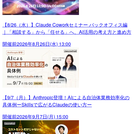
【8/26（水）】Claude Coworkセミナー バックオフィス編
｜「相談する」から「任せる」へ、AI活用の考え方と進め方
開催前
2026年8月26日(水) 13:00
【9/7（月）】Anthropic登壇！AIによる自治体業務効率化の
具体例ーSkillsで広がるClaudeの使い方ー
開催前
2026年9月7日(月) 15:00