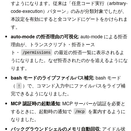
すようになります。従来は「任意コード実行（arbitrary-
code-execution）パターン」のみが分類対象でしたが、
本設定を有効にすると全コマンドにゲートをかけられま
す。
auto-mode の拒否理由の可視化
: auto-mode による拒否
理由が、トランスクリプト・拒否トース
ト・
の最近の拒否一覧に表示されるよ
/permissions
うになりました。なぜ拒否されたのかを追えるようにな
ります。
bash モードのライブファイルパス補完
: bash モード
（
）で、コマンド入力中にファイルパスをライブ補
!
完できるようになりました。
MCP 認証時の起動通知
: MCP サーバーが認証を必要と
するときに、起動時の通知で
を案内するように
/mcp
なりました。
バックグラウンドシェルのメモリ自動回収
: アイドル状