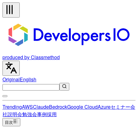
produced by Classmethod
Original
English
Trending
AWS
Claude
Bedrock
Google Cloud
Azure
セミナー
会
社説明会
勉強会
事例
採用
目次