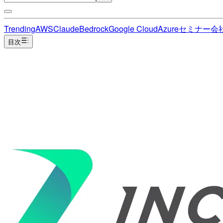
Trending
AWS
Claude
Bedrock
Google Cloud
Azure
セミナー
会
目次