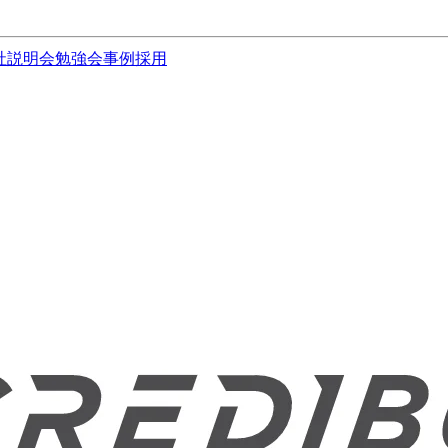
社説明会
勉強会
事例
採用