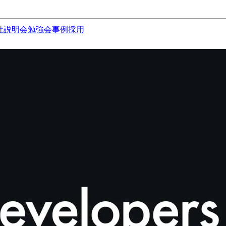
社説明会
勉強会
事例
採用