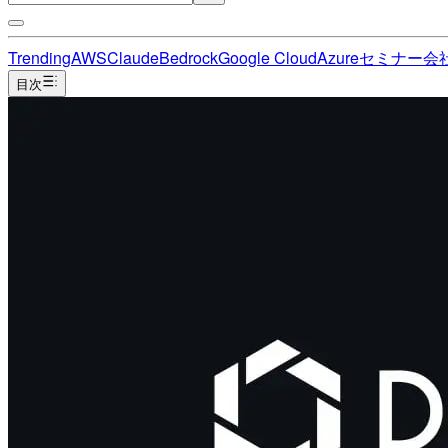
Trending
AWS
Claude
Bedrock
Google Cloud
Azure
セミナー
会
目次