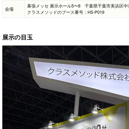
幕張メッセ 展示ホール5〜8 千葉県千葉市美浜区中瀬
会場
クラスメソッドのブース番号：H5-P019
展示の目玉