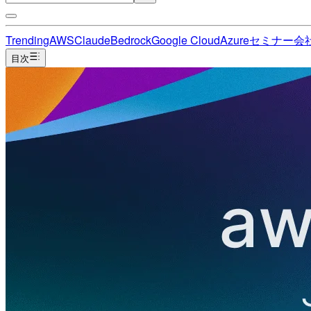
Trending
AWS
Claude
Bedrock
Google Cloud
Azure
セミナー
会
目次