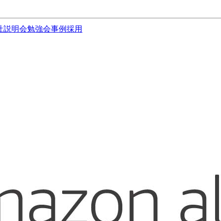
社説明会
勉強会
事例
採用