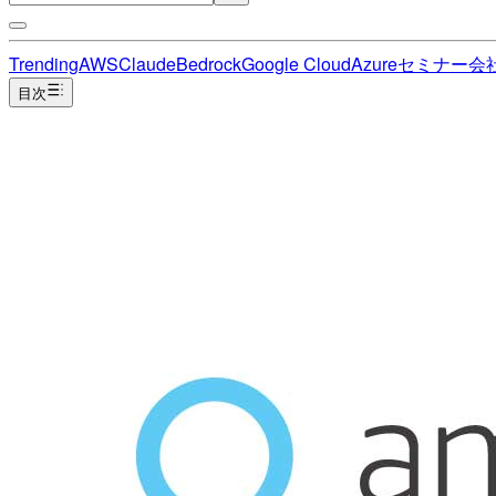
Trending
AWS
Claude
Bedrock
Google Cloud
Azure
セミナー
会
目次