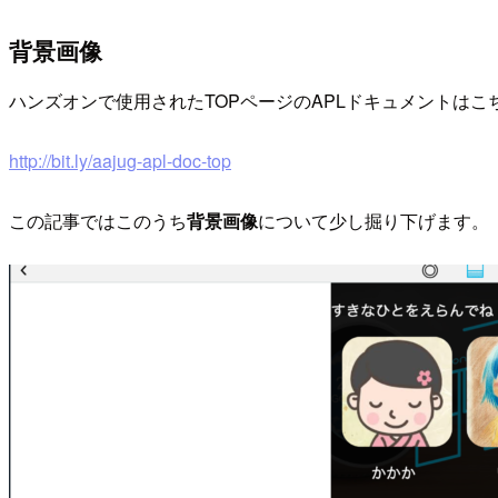
背景画像
ハンズオンで使用されたTOPページのAPLドキュメントはこ
http://bit.ly/aajug-apl-doc-top
この記事ではこのうち
背景画像
について少し掘り下げます。