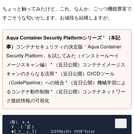
ちょっと触ってみたけど、これ、なんか、ごっつ機能豊富で
すごそうな匂いがします。お値段も結構しますが。
Aqua Container Security Platformシリーズ
*
（本記
事）
コンテナセキュリティの決定版「Aqua Container
Security Platform」を試してみた（インストール〜イ
メージスキャン編） * （近日公開）コンテナイメージス
キャンのさらなる活用 * （近日公開）CI/CDツール
（CodePipeline）への統合 * （近日公開）機械学習によ
るコンテナ動作制御 * （近日公開）コンテナネットワー
ク接続情報の可視化
（祭） ∧ ∧

　Y　 ( ﾟДﾟ)

　Φ[_ｿ__ｙ_l〉     ｺﾝﾃﾅｾｷｭﾘﾃｨ ﾏﾂﾘﾀﾞﾜｯｼｮｲ
