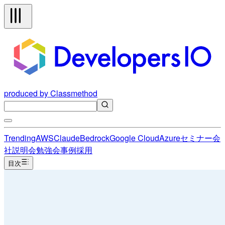
produced by Classmethod
Trending
AWS
Claude
Bedrock
Google Cloud
Azure
セミナー
会
社説明会
勉強会
事例
採用
目次