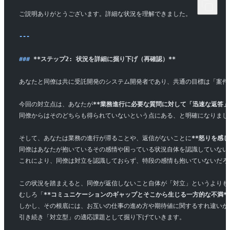
ご説明ありがとうございます。詳細な状況を理解できました。
---
### 
**ステップ2: 状況を詳細に掘り下げ（再確認）**
あなたと同僚は共に受託開発のシステム開発者であり、共通の目標は「案件
今回の対立点は、あなたが
**業務進行に必要な質問に対して「迅速な返答」
同僚からはそのどちらも得られていないという点にある、と明確になりまし
そして、あなたは業務の進行が滞ることや、返信がないことに
**怒りを感じ
同僚はあなたが抱いているその感情や困っている状況自体を認識していない
これにより、同僚は対立を認識しておらず、特段の感情も抱いていないだろ
この状況を踏まえると、同僚が返信しないこと自体が「対立」というよりも
むしろ「
**コミュニケーションのギャップとそこから生じる一方的な不満*
しかし、その根底には、お互いの仕事の進め方や期待値に関するすれ違いが
引き続き「対立型」の適応課題として掘り下げていきます。