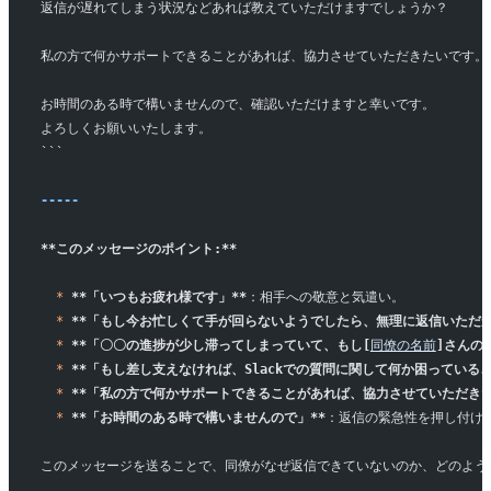
返信が遅れてしまう状況などあれば教えていただけますでしょうか？
私の方で何かサポートできることがあれば、協力させていただきたいです。
お時間のある時で構いませんので、確認いただけますと幸いです。
よろしくお願いいたします。
```
-----
**このメッセージのポイント:**
  *
 **「いつもお疲れ様です」**
：相手への敬意と気遣い。
  *
 **「もし今お忙しくて手が回らないようでしたら、無理に返信いただか
  *
 **「〇〇の進捗が少し滞ってしまっていて、もし[
同僚の名前
]さんの
  *
 **「もし差し支えなければ、Slackでの質問に関して何か困ってい
  *
 **「私の方で何かサポートできることがあれば、協力させていただきた
  *
 **「お時間のある時で構いませんので」**
：返信の緊急性を押し付け
このメッセージを送ることで、同僚がなぜ返信できていないのか、どのよう