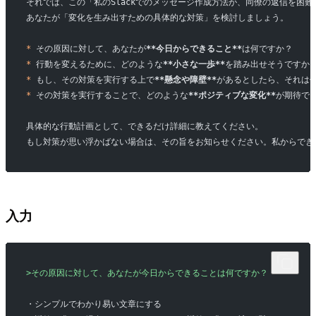
それでは、この「私のSlackでのメッセージ作成方法が、同僚の返信を困
あなたが「変化を生み出すための具体的な対策」を検討しましょう。
*
 その原因に対して、あなたが
**今日からできること**
は何ですか？
*
 行動を変えるために、どのような
**小さな一歩**
を踏み出せそうですか
*
 もし、その対策を実行する上で
**懸念や障壁**
があるとしたら、それは
*
 その対策を実行することで、どのような
**ポジティブな変化**
が期待で
具体的な行動計画として、できるだけ詳細に教えてください。
もし対策が思い浮かばない場合は、その旨をお知らせください。私からでき
入力
>その原因に対して、あなたが今日からできることは何ですか？
・シンプルでわかり易い文章にする