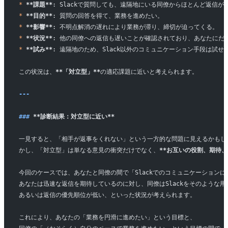
*
 **課題**
: Slackで質問しても、遠隔地にいる同僚からほとんど返信が
*
 **目的**
: 質問の回答を得て、業務を進めたい。
*
 **影響**
: 不明点解消の遅れにより業務が滞り、締切が迫ってくる。
*
 **状況**
: 他の同僚への返信も遅いことが確認されており、あなたにだ
*
 **試み**
: 遠隔地のため、Slack以外のコミュニケーション手段は試せ
この状況は、
**「対立型」**
の適応課題に近いと考えられます。
---
### 
**診断結果：対立型に近い**
一見すると、「相手が返事をくれない」という一方的な問題に見えるかもし
かし、「対立型」は単なる意見の衝突だけでなく、
**お互いの役割、期待
今回のケースでは、あなたと同僚の間で「Slackでのコミュニケーション
あなたは迅速な返信を期待しているのに対し、同僚はSlackをそのような
あるいは返信の優先順位が低い、といった状況が考えられます。
これにより、あなたの「業務を円滑に進めたい」という目標と、