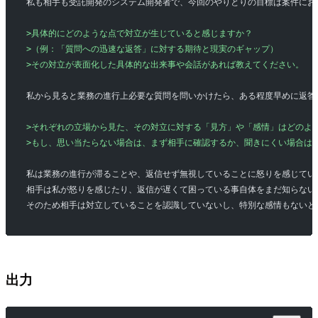
私も相手も受託開発のシステム開発者で、今回のやりとりの目標は案件にお
>具体的にどのような点で対立が生じていると感じますか？
>（例：「質問への迅速な返答」に対する期待と現実のギャップ）
>その対立が表面化した具体的な出来事や会話があれば教えてください。
私から見ると業務の進行上必要な質問を問いかけたら、ある程度早めに返答
>それぞれの立場から見た、その対立に対する「見方」や「感情」はどのよ
>もし、思い当たらない場合は、まず相手に確認するか、聞きにくい場合は
私は業務の進行が滞ることや、返信せず無視していることに怒りを感じてい
相手は私が怒りを感じたり、返信が遅くて困っている事自体をまだ知らない
そのため相手は対立していることを認識していないし、特別な感情もないと
出力