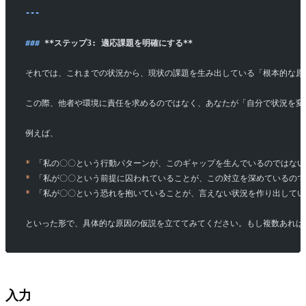
---
### 
**ステップ3: 適応課題を明確にする**
それでは、これまでの状況から、現状の課題を生み出している「根本的な原
この際、他者や環境に責任を求めるのではなく、あなたが「自分で状況を変
例えば、
*
 「私の〇〇という行動パターンが、このギャップを生んでいるのではない
*
 「私が〇〇という前提に囚われていることが、この対立を深めているので
*
 「私が〇〇という恐れを抱いていることが、言えない状況を作り出してい
といった形で、具体的な原因の仮説を立ててみてください。もし複数あれば
入力