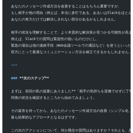
あなたのメッセージ作成方法を改善することはもちろん重要ですが、
もし相手が他の理由（例えば、本当に多忙である、あるいはSlackをほと
あなたの努力だけでは解決しきれない部分があるかもしれません。
相手の状況を理解することで、より本質的な解決策が見つかる可能性が高ま
例えば、Slackでの質問は緊急性の低いものだけにし、
緊急の場合は他の連絡手段（Web会議ツールでの通話など）を使うといった
双方にとって最適なコミュニケーション方法を確立できるかもしれません。
---
### 
**次のステップ**
まずは、前回の私の提案にありました**「相手の気持ちを逆撫でせずに丁寧
同僚の状況を確認するところから始めてみましょう。
その返答を待ってから、あなたのメッセージ作成方法の改善（シンプル化、メ
最も効果的なアプローチとなるはずです。
この次のアクションについて、何か懸念や質問はありますか？それとも、具