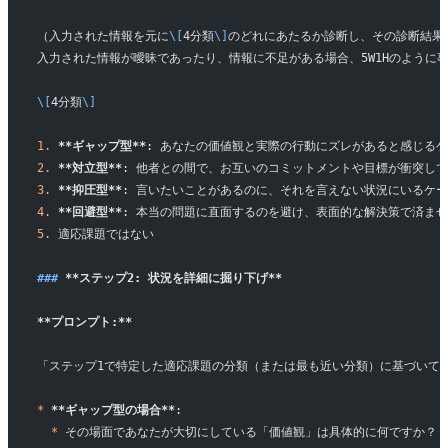
（入力された情報を元に
\[
4分類
\]
のどれにあたるか診断し、その診断結果
入力された情報が曖昧であったり、情報に不足がある場合、5W1Hのように
\[
4分類
\]
1.
 **ギャップ型**
: あなたの価値観と実際の行動にズレがあると感じるケ
2.
 **対立型**
: 他者との間で、お互いのコミットメントや目標が衝突して
3.
 **抑圧型**
: 言いたいことがあるのに、それを言えない状況にいるケー
4.
 **回避型**
: 本当の問題に直面するのを避け、表面的な解決策で済ませ
5.
 適応課題ではない
### 
**ステップ2: 状況を詳細に掘り下げ**
**プロンプト:**
「ステップ1で特定した適応課題の分類（または最も近い分類）に基づいて
*
 **ギャップ型の場合**
:  
  *
 その場面であなたが大切にしている「価値観」は具体的に何ですか？（