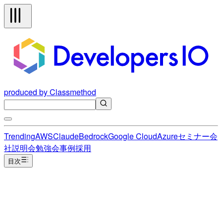
produced by Classmethod
Trending
AWS
Claude
Bedrock
Google Cloud
Azure
セミナー
会
社説明会
勉強会
事例
採用
目次