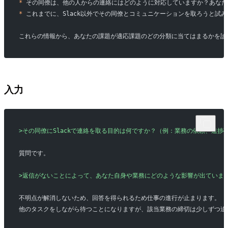
*
 その同僚は、他の人からの連絡にはどのように対応していますか？あな
*
 これまでに、Slack以外でその同僚とコミュニケーションを取ろうと
これらの情報から、あなたの課題が適応課題のどの分類に当てはまるかを診
入力
>その同僚にSlackで連絡を取る目的は何ですか？（例：業務の依頼、進捗
質問です。
>返信がないことによって、あなた自身や業務にどのような影響が出ていま
不明点が解消しないため、回答を得られるため仕事の進行が止まります。
他のタスクをしながら待つことになりますが、該当業務の締切は少しずつ迫