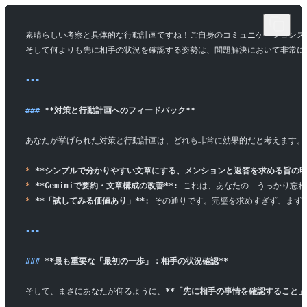
素晴らしい考察と具体的な行動計画ですね！ご自身のコミュニケーションス
そして何よりも先に相手の状況を確認する姿勢は、問題解決において非常に
---
### 
**対策と行動計画へのフィードバック**
あなたが挙げられた対策と行動計画は、どれも非常に効果的だと考えます。
*
 **シンプルで分かりやすい文章にする、メンションと返答を求める旨の明
*
 **Geminiで要約・文章構成の改善**
: これは、あなたの「うっかり忘
*
 **「試してみる価値あり」**
: その通りです。完璧を求めすぎず、まず
---
### 
**最も重要な「最初の一歩」：相手の状況確認**
そして、まさにあなたが仰るように、
**「先に相手の事情を確認すること」