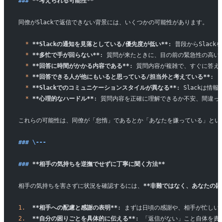
### 
**考えられる可能性**
同僚がSlackで返信できない背景には、いくつかの可能性があります。
  *
 **Slackの通知を見落としている/優先度が低い**
: 普段からSla
  *
 **多忙で手が回らない**
: 質問が来たときに、目の前の緊急性の高い
  *
 **回答に時間がかかる内容である**
: 質問内容が複雑で、すぐに答
  *
 **回答できる人が他にもいると思っている/担当外と考えている**
: 
  *
 **Slackでのコミュニケーションスタイルが異なる**
: Slackは
  *
 **心理的なハードル**
: 質問内容を正確に理解できるか不安、間違
これらの可能性は、同僚が「怠惰」であるとか「あなたを嫌っている」とい
### \---
### 
**相手の気持ちを逆撫でせずに丁寧に聞く方法**
相手の気持ちを害さずに状況を確認するには、
**非難ではなく、あなたの困
1.
  **相手への配慮と感謝の表明**
: まずは日頃の感謝や、相手が忙しい
2.
  **自分の困りごとを具体的に伝える**
: 「返信がない」こと自体を責