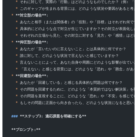
  *
 それに対して、実際の「行動」はどのようなものでしたか？（例: 「
  *
 このギャップが生まれる背景には、どのような状況や要因があると考え
*
 **対立型の場合**
:  
  *
 あなたと相手（または関係者）の「役割」や「目標」はそれぞれ何です
  *
 具体的にどのような点で対立が生じていますか？その対立が表面化した
  *
 それぞれの立場から見た、その対立に対する「見方」や「感情」はど
*
 **抑圧型の場合**
:  
  *
 あなたが「言いたいのに言えないこと」とは具体的に何ですか？  
  *
 誰に対して、どのような状況で言えないと感じていますか？  
  *
 言えないことによって、あなた自身や周囲にどのような影響が出ていま
  *
 「言えない」と感じる背景には、どのような「恐れ」や「懸念」があり
*
 **回避型の場合**
:  
  *
 あなたが「回避している」と感じる具体的な問題は何ですか？  
  *
 その問題を回避するために、どのような「本質的ではない解決策」を取
  *
 その問題を直視することに、どのような「恐れ」や「不安」を感じてい
  *
 もしその問題に正面から向き合ったら、どのような状況になると思い
### 
**ステップ3: 適応課題を明確にする**
**プロンプト:**