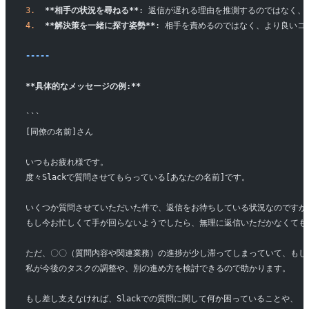
3.
  **相手の状況を尋ねる**
: 返信が遅れる理由を推測するのではなく、
4.
  **解決策を一緒に探す姿勢**
: 相手を責めるのではなく、より良い
-----
**具体的なメッセージの例:**
```
[同僚の名前]さん
いつもお疲れ様です。
度々Slackで質問させてもらっている[あなたの名前]です。
いくつか質問させていただいた件で、返信をお待ちしている状況なのですが
もし今お忙しくて手が回らないようでしたら、無理に返信いただかなくても
ただ、〇〇（質問内容や関連業務）の進捗が少し滞ってしまっていて、もし
私が今後のタスクの調整や、別の進め方を検討できるので助かります。
もし差し支えなければ、Slackでの質問に関して何か困っていることや、