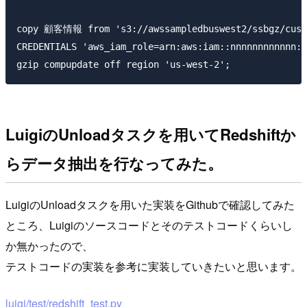
copy 顧客情報 from 's3://awssampledbuswest2/ssbgz/custo
CREDENTIALS 'aws_iam_role=arn:aws:iam::nnnnnnnnnnnn:r
LuigiのUnloadタスクを用いてRedshiftか
らデータ抽出を行なってみた。
LuigiのUnloadタスクを用いた実装をGithubで確認してみた
ところ、Luigiのソースコードとそのテストコードくらいし
か無かったので、
テストコードの実装を参考に実装していきたいと思います。
luigi/test/redshift_test.py