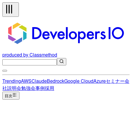
produced by Classmethod
Trending
AWS
Claude
Bedrock
Google Cloud
Azure
セミナー
会
社説明会
勉強会
事例
採用
目次