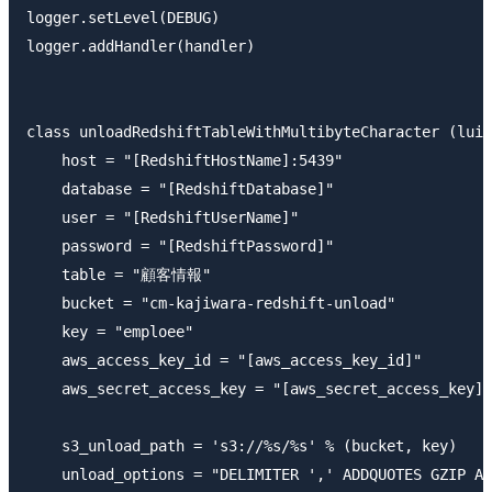
logger.setLevel(DEBUG)

logger.addHandler(handler)

class unloadRedshiftTableWithMultibyteCharacter (luig
    host = "[RedshiftHostName]:5439"

    database = "[RedshiftDatabase]"

    user = "[RedshiftUserName]"

    password = "[RedshiftPassword]"

    table = "顧客情報"

    bucket = "cm-kajiwara-redshift-unload"

    key = "emploee"

    aws_access_key_id = "[aws_access_key_id]"

    aws_secret_access_key = "[aws_secret_access_key]"

    s3_unload_path = 's3://%s/%s' % (bucket, key)

    unload_options = "DELIMITER ',' ADDQUOTES GZIP AL