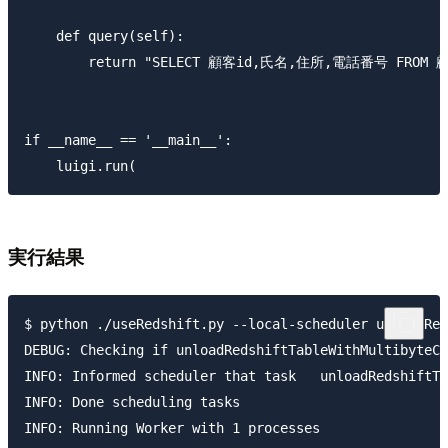
    def query(self):

        return "SELECT 顧客id,氏名,住所,電話番号 FROM 顧
if __name__ == '__main__':

実行結果
$ python ./useRedshift.py --local-scheduler unloadRed
DEBUG: Checking if unloadRedshiftTableWithMultibyteCh
INFO: Informed scheduler that task   unloadRedshiftTa
INFO: Done scheduling tasks

INFO: Running Worker with 1 processes
