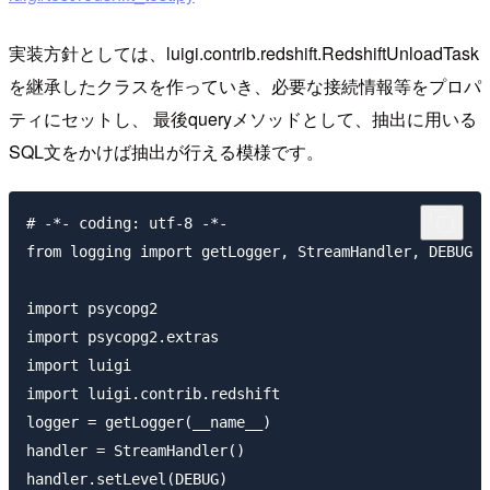
実装方針としては、luigi.contrib.redshift.RedshiftUnloadTask
を継承したクラスを作っていき、必要な接続情報等をプロパ
ティにセットし、 最後queryメソッドとして、抽出に用いる
SQL文をかけば抽出が行える模様です。
# -*- coding: utf-8 -*-

from logging import getLogger, StreamHandler, DEBUG

import psycopg2

import psycopg2.extras

import luigi

import luigi.contrib.redshift

logger = getLogger(__name__)

handler = StreamHandler()

handler.setLevel(DEBUG)
