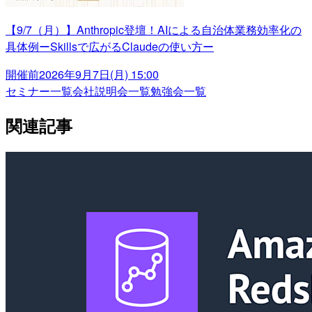
【9/7（月）】Anthropic登壇！AIによる自治体業務効率化の
具体例ーSkillsで広がるClaudeの使い方ー
開催前
2026年9月7日(月) 15:00
セミナー一覧
会社説明会一覧
勉強会一覧
関連記事