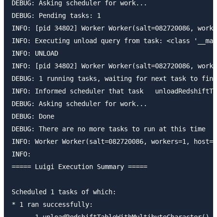
DEBUG: Asking scheduler for work...

DEBUG: Pending tasks: 1

INFO: [pid 34802] Worker Worker(salt=082720086, worke
INFO: Executing unload query from task: <class '__mai
INFO: UNLOAD

INFO: [pid 34802] Worker Worker(salt=082720086, worke
DEBUG: 1 running tasks, waiting for next task to fini
INFO: Informed scheduler that task   unloadRedshiftTa
DEBUG: Asking scheduler for work...

DEBUG: Done

DEBUG: There are no more tasks to run at this time

INFO: Worker Worker(salt=082720086, workers=1, host=H
INFO:

===== Luigi Execution Summary =====

Scheduled 1 tasks of which:

* 1 ran successfully:
