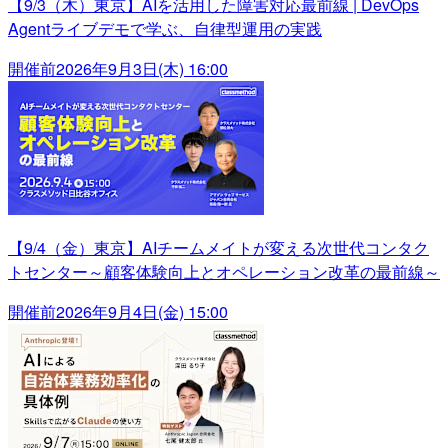
【9/3（木）東京】AIを活用した障害対応最前線 | DevOps
Agentライブデモで学ぶ、自律型運用の実践
開催前
2026年9月3日(木) 16:00
【9/4（金）東京】AIチームメイトが変える次世代コンタク
トセンター～顧客体験向上とオペレーション改革の最前線～
開催前
2026年9月4日(金) 15:00