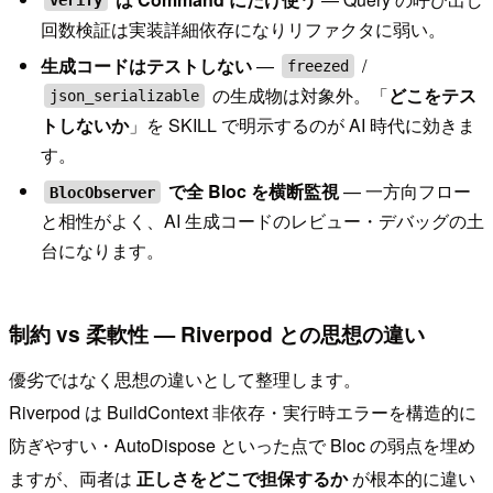
回数検証は実装詳細依存になりリファクタに弱い。
生成コードはテストしない
—
/
freezed
の生成物は対象外。「
どこをテス
json_serializable
トしないか
」を SKILL で明示するのが AI 時代に効きま
す。
で全 Bloc を横断監視
— 一方向フロー
BlocObserver
と相性がよく、AI 生成コードのレビュー・デバッグの土
台になります。
制約 vs 柔軟性 — Riverpod との思想の違い
優劣ではなく思想の違いとして整理します。
Riverpod は BuildContext 非依存・実行時エラーを構造的に
防ぎやすい・AutoDispose といった点で Bloc の弱点を埋め
ますが、両者は
正しさをどこで担保するか
が根本的に違い