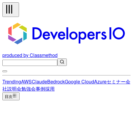
produced by Classmethod
Trending
AWS
Claude
Bedrock
Google Cloud
Azure
セミナー
会
社説明会
勉強会
事例
採用
目次