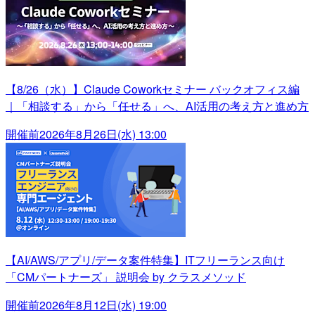
【8/26（水）】Claude Coworkセミナー バックオフィス編
｜「相談する」から「任せる」へ、AI活用の考え方と進め方
開催前
2026年8月26日(水) 13:00
【AI/AWS/アプリ/データ案件特集】ITフリーランス向け
「CMパートナーズ」 説明会 by クラスメソッド
開催前
2026年8月12日(水) 19:00