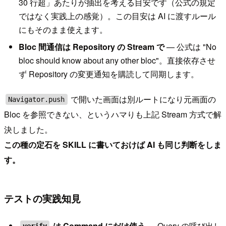
30 行超」あたりが抽出を考える目安です（公式の規定
ではなく実践上の感覚）。この目安は AI に渡すルール
にもそのまま使えます。
Bloc 間通信は Repository の Stream で
— 公式は "No
bloc should know about any other bloc"。直接依存させ
ず Repository の変更通知を購読して同期します。
で開いた画面は別ルートになり元画面の
Navigator.push
Bloc を参照できない、というハマりも上記 Stream 方式で解
決しました。
この種の定石を SKILL に書いておけば AI も同じ判断をしま
す。
テストの実践知見
は Command にだけ使う
— Query の呼び出し
verify