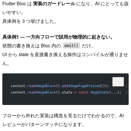
Flutter Bloc は
実装のガードレール
になり、AI にとっても扱
いやすい。
具体例を 3 つ挙げました。
具体例1 — 一方向フローで誤用が物理的に起きない。
状態の書き換えは Bloc 内の
だけ。
emit()
UI から state を直接書き換える操作はコンパイルが通りませ
ん。
context.
read
<
HogeBloc
>().
add
(
HogeFugaPressed
());        
//
context.
read
<
HogeBloc
>().state 
=
 const
 HogeState
(...);  
//
フローから外れた実装は構造を見るだけでわかるので、AI
レビューがパターンマッチになります。