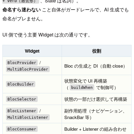
、State は名詞）。
+ Verb（過去形）
命名すら迷わない
こと自体がガードレールで、AI 生成でも
命名がブレません。
UI 側で使う主要 Widget は次の通りです。
Widget
役割
/
BlocProvider
Bloc の生成と DI（自動 close）
MultiBlocProvider
状態変化で UI 再構築
BlocBuilder
（
で制御可）
buildWhen
状態の一部だけ選択して再構築
BlocSelector
/
副作用処理（ナビゲーション、
BlocListener
SnackBar 等）
MultiBlocListener
Builder + Listener の組み合わせ
BlocConsumer