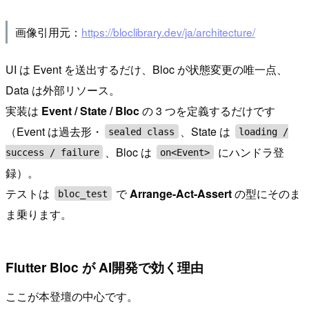
画像引用元：
https://bloclibrary.dev/ja/architecture/
UI は Event を送出するだけ、Bloc が状態変更の唯一点、
Data は外部リソース。
実装は
Event / State / Bloc
の 3 つを定義するだけです
（Event は過去形・
、State は
sealed class
loading /
、Bloc は
にハンドラ登
success / failure
on<Event>
録）。
テストは
で
Arrange-Act-Assert
の型にそのま
bloc_test
ま乗ります。
Flutter Bloc が AI開発で効く理由
ここが本登壇の中心です。