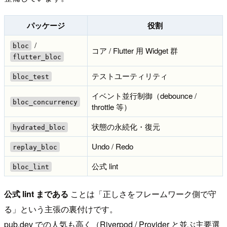
パッケージ
役割
/
bloc
コア / Flutter 用 Widget 群
flutter_bloc
テストユーティリティ
bloc_test
イベント並行制御（debounce /
bloc_concurrency
throttle 等）
状態の永続化・復元
hydrated_bloc
Undo / Redo
replay_bloc
公式 lint
bloc_lint
公式 lint まである
ことは「正しさをフレームワーク側で守
る」という主張の裏付けです。
pub.dev での人気も高く（Riverpod / Provider と並ぶ主要選