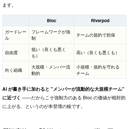
ます。
Bloc
Riverpod
ガードレー
フレームワークが強
チームの規約で担保
ル
制
低い（良くも悪く
自由度
高い（良くも悪くも）
も）
大規模・メンバー流
小規模・規約を守れる
向く組織
動的
チーム
AI が書き手に加わると "メンバーが流動的な大規模チーム"
に近づく
——だからこそ強制力のある Bloc の価値が相対的
に上がる、というのが本登壇の核です。