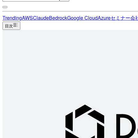
Trending
AWS
Claude
Bedrock
Google Cloud
Azure
セミナー
会
目次