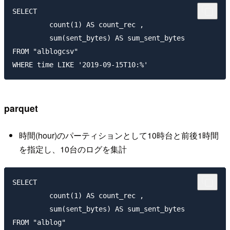
SELECT 

         count(1) AS count_rec ,

         sum(sent_bytes) AS sum_sent_bytes

FROM "alblogcsv" 

parquet
時間(hour)のパーティションとして10時台と前後1時間
を指定し、10台のログを集計
SELECT 

         count(1) AS count_rec ,

         sum(sent_bytes) AS sum_sent_bytes

FROM "alblog" 
