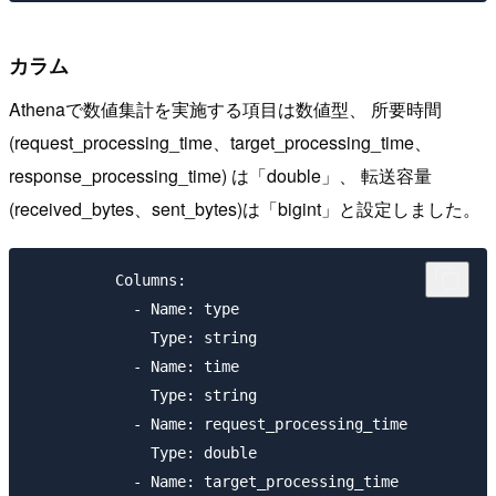
カラム
Athenaで数値集計を実施する項目は数値型、 所要時間
(request_processing_time、target_processing_time、
response_processing_time) は「double」、 転送容量
(received_bytes、sent_bytes)は「bigint」と設定しました。
          Columns:

            - Name: type

              Type: string

            - Name: time

              Type: string

            - Name: request_processing_time

              Type: double

            - Name: target_processing_time
