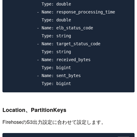
              Type: double

            - Name: response_processing_time

              Type: double

            - Name: elb_status_code

              Type: string

            - Name: target_status_code

              Type: string

            - Name: received_bytes

              Type: bigint

            - Name: sent_bytes

Location、PartitionKeys
FirehoseのS3出力設定に合わせて設定します。