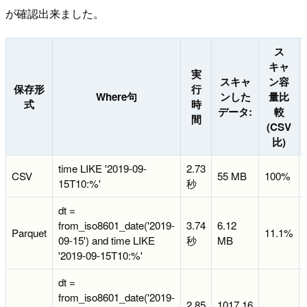
が確認出来ました。
ス
キャ
実
スキャ
ン容
保存形
行
Where句
ンした
量比
式
時
データ:
較
間
(CSV
比)
time LIKE '2019-09-
2.73
CSV
55 MB
100%
15T10:%'
秒
dt =
from_iso8601_date('2019-
3.74
6.12
Parquet
11.1%
09-15') and time LIKE
秒
MB
'2019-09-15T10:%'
dt =
from_iso8601_date('2019-
2.85
1017.16