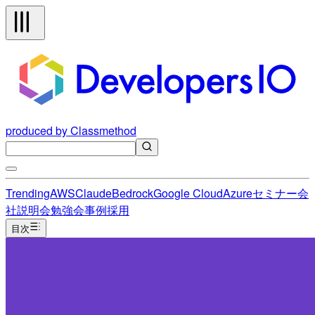
produced by Classmethod
Trending
AWS
Claude
Bedrock
Google Cloud
Azure
セミナー
会
社説明会
勉強会
事例
採用
目次