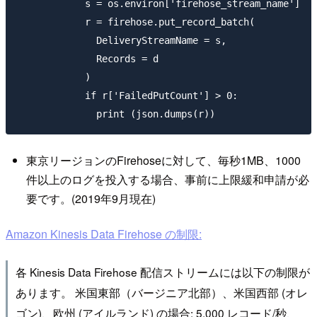
            s = os.environ['firehose_stream_name']

            r = firehose.put_record_batch(

              DeliveryStreamName = s,

              Records = d

            )

            if r['FailedPutCount'] > 0:

東京リージョンのFirehoseに対して、毎秒1MB、1000
件以上のログを投入する場合、事前に上限緩和申請が必
要です。(2019年9月現在)
Amazon Kinesis Data Firehose の制限:
各 Kinesis Data Firehose 配信ストリームには以下の制限が
あります。 米国東部（バージニア北部）、米国西部 (オレ
ゴン)、欧州 (アイルランド) の場合: 5,000 レコード/秒、