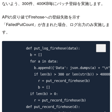
ないよう、300件、400KB毎にバッチ登録を実施します。
APIの戻り値でFirehoseへの登録失敗を示す
「FailedPutCount」が含まれた場合、ログ出力のみ実施しま
す。
          def put_log_firehose(data):

            b = []

            for a in data:

              b.append({'Data': json.dumps(a) + "\n"}
              if len(b) > 300 or len(str(b)) > 400000
                r = put_record_firehose(b)

                b = []

            if len(b) > 0:

              r = put_record_firehose(b)

          def put_record_firehose(d):
