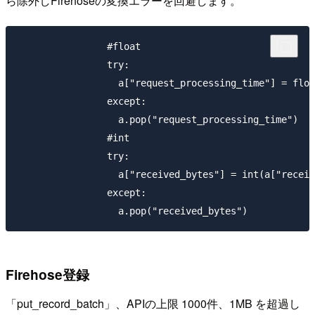
ら除外しFirehoseの変換エラーを回避します。
                #float

                try:

                  a["request_processing_time"] = floa
                except:

                  a.pop("request_processing_time")

                #int

                try:

                  a["received_bytes"] = int(a["receiv
                except:

Firehose登録
「put_record_batch」、APIの上限 1000件、1MB を超過し