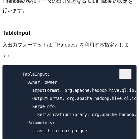
Firehoseの変換データの出力先となる Glue Table の設定を
行います。
TableInput
入出力フォーマットは「Parquet」を利用する指定としま
す。
      TableInput:

        Owner: owner

          InputFormat: org.apache.hadoop.hive.ql.io.p
          OutputFormat: org.apache.hadoop.hive.ql.io.
          SerdeInfo:

            SerializationLibrary: org.apache.hadoop.h
        Parameters:
