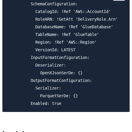
          SchemaConfiguration:

            CatalogId: !Ref 'AWS::AccountId'

            RoleARN: !GetAtt 'DeliveryRole.Arn'

            DatabaseName: !Ref 'GlueDatabase'

            TableName: !Ref 'GlueTable'

            Region: !Ref 'AWS::Region'

            VersionId: LATEST

          InputFormatConfiguration:

            Deserializer:

              OpenXJsonSerDe: {}

          OutputFormatConfiguration:

            Serializer:

              ParquetSerDe: {}
