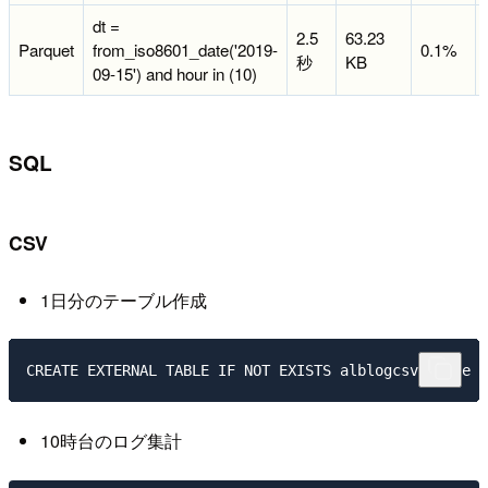
dt =
2.5
63.23
Parquet
from_iso8601_date('2019-
0.1%
秒
KB
09-15') and hour in (10)
SQL
CSV
1日分のテーブル作成
10時台のログ集計