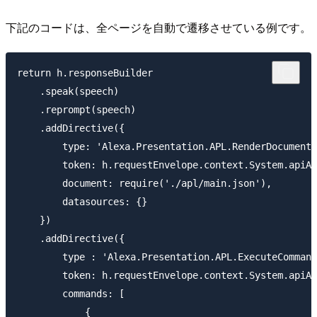
下記のコードは、全ページを自動で遷移させている例です。
return h.responseBuilder

    .speak(speech)

    .reprompt(speech)

    .addDirective({

        type: 'Alexa.Presentation.APL.RenderDocument'
        token: h.requestEnvelope.context.System.apiAc
        document: require('./apl/main.json'),

        datasources: {}

    })

    .addDirective({

        type : 'Alexa.Presentation.APL.ExecuteCommand
        token: h.requestEnvelope.context.System.apiAc
        commands: [

            {
