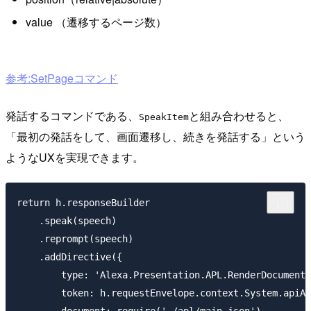
value （遷移するページ数）
参考:SetPageコマンド
発話するコマンドである、
と組み合わせると、
SpeakItem
「最初の発話をして、画面遷移し、続きを発話する」という
ようなUXを実現できます。
return h.responseBuilder

    .speak(speech)

    .reprompt(speech)

    .addDirective({

        type: 'Alexa.Presentation.APL.RenderDocument'
        token: h.requestEnvelope.context.System.apiAc
        document: require('./apl/main.json'),
