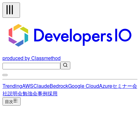
produced by Classmethod
Trending
AWS
Claude
Bedrock
Google Cloud
Azure
セミナー
会
社説明会
勉強会
事例
採用
目次