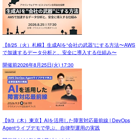
【8/25（火）札幌】生成AIを“会社の武器”にする方法〜AWS
で加速するデータ分析と、安全に導入する仕組み〜
開催前
2026年8月25日(火) 17:30
【9/3（木）東京】AIを活用した障害対応最前線 | DevOps
Agentライブデモで学ぶ、自律型運用の実践