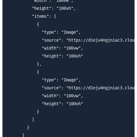
          "width": "100vw",

          "height": "100vh",

          "items": [

            {

              "type": "Image",

              "source": "https://d1eju4ngjniac3.cloud
              "width": "100vw",

              "height": "100vh"

            },

            {

              "type": "Image",

              "source": "https://d1eju4ngjniac3.cloud
              "width": "100vw",

              "height": "100vh"

            }

          ]

        }

      ]
