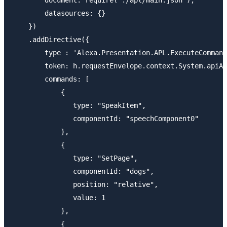
        datasources: {}

    })

    .addDirective({

        type : 'Alexa.Presentation.APL.ExecuteCommand
        token: h.requestEnvelope.context.System.apiAc
        commands: [

            {

               type: "SpeakItem",

               componentId: "speechComponent0"

            },

            {

               type: "SetPage", 

               componentId: "dogs",

               position: "relative",

               value: 1

            },

            {
