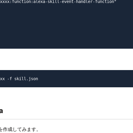
xxxx:function:alexa-skill-event-handler-function"

a
aを作成してみます。