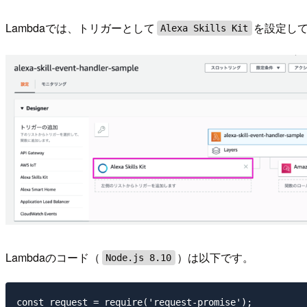
Lambdaでは、トリガーとして
を設定し
Alexa Skills Kit
Lambdaのコード（
）は以下です。
Node.js 8.10
const request = require('request-promise');
