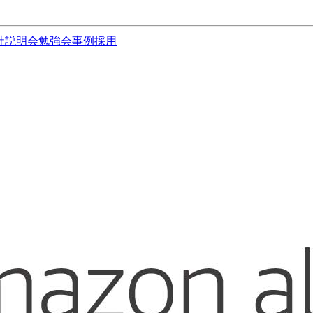
社説明会
勉強会
事例
採用