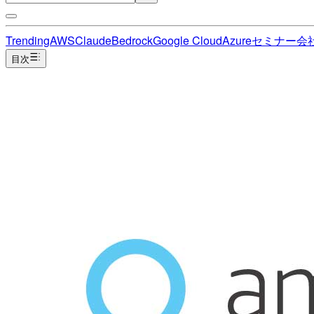
Trending
AWS
Claude
Bedrock
Google Cloud
Azure
セミナー
会
目次