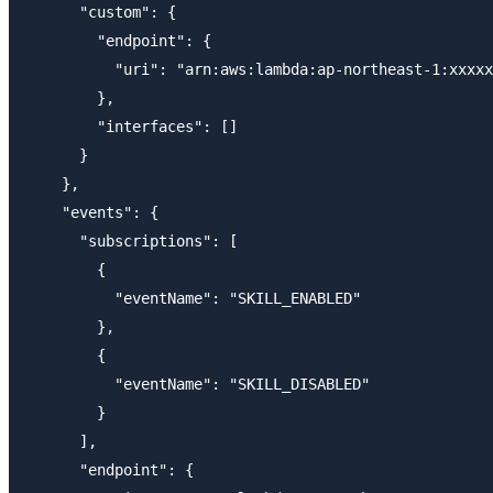
      "custom": {

        "endpoint": {

          "uri": "arn:aws:lambda:ap-northeast-1:x
        },

        "interfaces": []

      }

    },

    "events": {

      "subscriptions": [

        {

          "eventName": "SKILL_ENABLED"

        },

        {

          "eventName": "SKILL_DISABLED"

        }

      ],

      "endpoint": {
