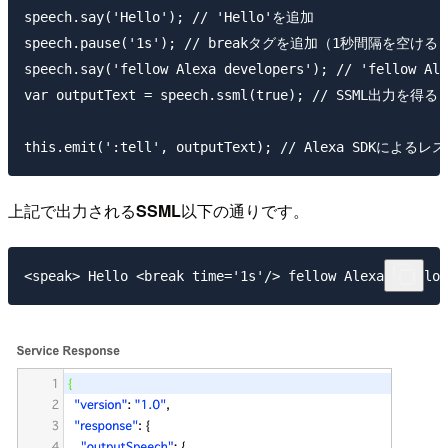
speech.say('Hello'); // 'Hello'を追加

speech.pause('1s'); // breakタグを追加（1秒間隔を空ける）
speech.say('fellow Alexa developers'); // 'fellow Al
var outputText = speech.ssml(true); // SSML
上記で出力される
SSML
以下の通りです。