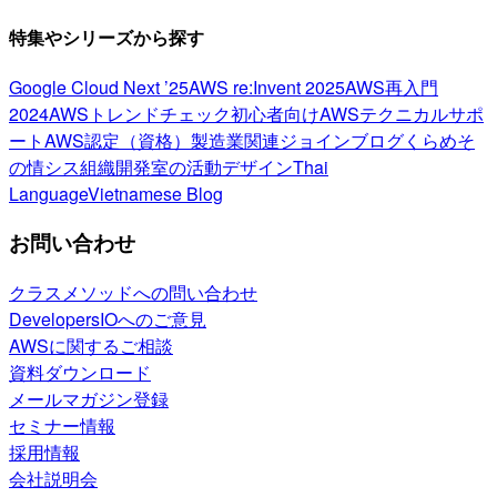
特集やシリーズから探す
Google Cloud Next ’25
AWS re:Invent 2025
AWS再入門
2024
AWSトレンドチェック
初心者向け
AWSテクニカルサポ
ート
AWS認定（資格）
製造業関連
ジョインブログ
くらめそ
の情シス
組織開発室の活動
デザイン
Thai
Language
Vietnamese Blog
お問い合わせ
クラスメソッドへの問い合わせ
DevelopersIOへのご意見
AWSに関するご相談
資料ダウンロード
メールマガジン登録
セミナー情報
採用情報
会社説明会