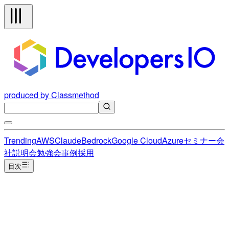
produced by Classmethod
Trending
AWS
Claude
Bedrock
Google Cloud
Azure
セミナー
会
社説明会
勉強会
事例
採用
目次