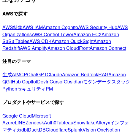
AWSで探す
AWS特集
AWS IAM
Amazon Cognito
AWS Security Hub
AWS
Organizations
AWS Control Tower
Amazon EC2
Amazon
S3
S3 Tables
AWS CDK
Amazon QuickSight
Amazon
Redshift
AWS Amplify
Amazon CloudFront
Amazon Connect
注目のテーマ
生成AI
MCP
ChatGPT
Claude
Amazon Bedrock
RAG
Amazon
Q
GitHub Copilot
Devin
Cursor
Obsidian
モダンデータスタック
Python
セキュリティ
PM
プロダクトやサービスで探す
Google Cloud
Microsoft
Azure
LINE
Zendesk
Auth0
Tableau
Snowflake
Alteryx
インフォ
マティカ
dbt
DuckDB
Cloudflare
Splunk
Vision One
Notion