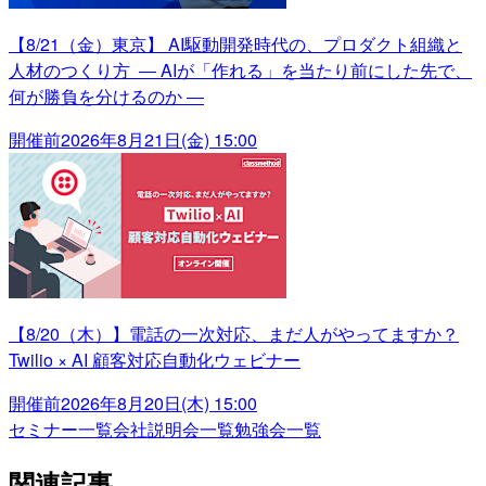
【8/21（金）東京】 AI駆動開発時代の、プロダクト組織と
人材のつくり方 ― AIが「作れる」を当たり前にした先で、
何が勝負を分けるのか ―
開催前
2026年8月21日(金) 15:00
【8/20（木）】電話の一次対応、まだ人がやってますか？
Twilio × AI 顧客対応自動化ウェビナー
開催前
2026年8月20日(木) 15:00
セミナー一覧
会社説明会一覧
勉強会一覧
関連記事