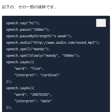
以下の、その一部の抜粋です。
speech.say("hi");

speech.pause("100ms");

speech.pauseByStrength("x-weak");

speech.audio("http://www.audio.com/sound.mp3");

speech.spell("mandy");

speech.spellSlowly("mandy", "500ms");

speech.sayAs({

    "word": "five",

    "interpret": "cardinal"

});

speech.sayAs({

    "word": "20070102",

    "interpret": "date"

});
