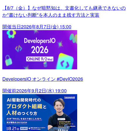
【8/7（金）】なぜ暗黙知は、文書化しても継承できないの
か"書けない判断"を本人のまま残す方法と実装
開催当日
2026年8月7日(金) 15:00
DevelopersIO オンライン #DevIO2026
開催前
2026年9月2日(水) 19:00