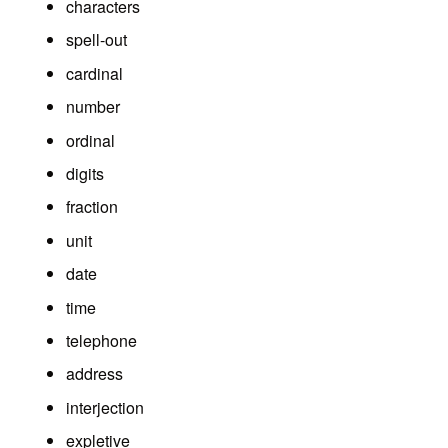
characters
spell-out
cardinal
number
ordinal
digits
fraction
unit
date
time
telephone
address
interjection
expletive