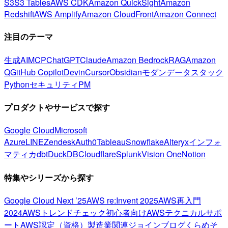
S3
S3 Tables
AWS CDK
Amazon QuickSight
Amazon
Redshift
AWS Amplify
Amazon CloudFront
Amazon Connect
注目のテーマ
生成AI
MCP
ChatGPT
Claude
Amazon Bedrock
RAG
Amazon
Q
GitHub Copilot
Devin
Cursor
Obsidian
モダンデータスタック
Python
セキュリティ
PM
プロダクトやサービスで探す
Google Cloud
Microsoft
Azure
LINE
Zendesk
Auth0
Tableau
Snowflake
Alteryx
インフォ
マティカ
dbt
DuckDB
Cloudflare
Splunk
Vision One
Notion
特集やシリーズから探す
Google Cloud Next ’25
AWS re:Invent 2025
AWS再入門
2024
AWSトレンドチェック
初心者向け
AWSテクニカルサポ
ート
AWS認定（資格）
製造業関連
ジョインブログ
くらめそ