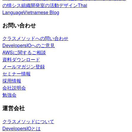
の情シス
組織開発室の活動
デザイン
Thai
Language
Vietnamese Blog
お問い合わせ
クラスメソッドへの問い合わせ
DevelopersIOへのご意見
AWSに関するご相談
資料ダウンロード
メールマガジン登録
セミナー情報
採用情報
会社説明会
勉強会
運営会社
クラスメソッドについて
DevelopersIOとは