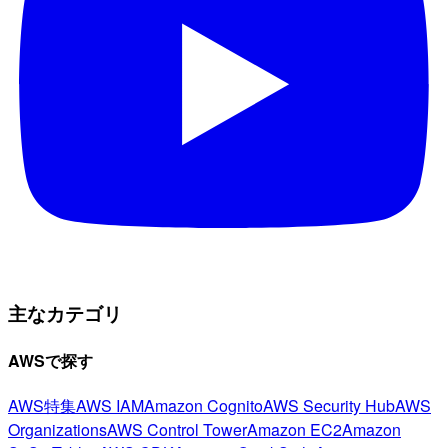
主なカテゴリ
AWSで探す
AWS特集
AWS IAM
Amazon Cognito
AWS Security Hub
AWS
Organizations
AWS Control Tower
Amazon EC2
Amazon