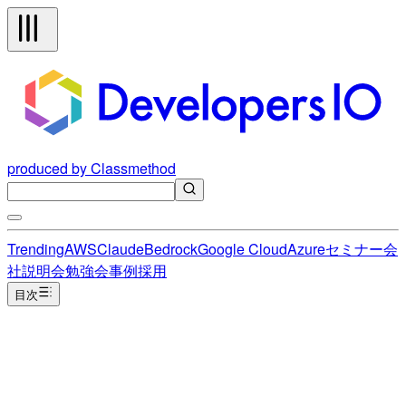
produced by Classmethod
Trending
AWS
Claude
Bedrock
Google Cloud
Azure
セミナー
会
社説明会
勉強会
事例
採用
目次