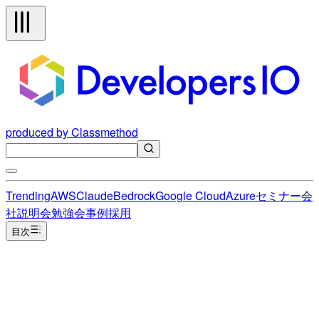
produced by Classmethod
Trending
AWS
Claude
Bedrock
Google Cloud
Azure
セミナー
会
社説明会
勉強会
事例
採用
目次