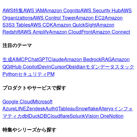
AWS特集
AWS IAM
Amazon Cognito
AWS Security Hub
AWS
Organizations
AWS Control Tower
Amazon EC2
Amazon
S3
S3 Tables
AWS CDK
Amazon QuickSight
Amazon
Redshift
AWS Amplify
Amazon CloudFront
Amazon Connect
注目のテーマ
生成AI
MCP
ChatGPT
Claude
Amazon Bedrock
RAG
Amazon
Q
GitHub Copilot
Devin
Cursor
Obsidian
モダンデータスタック
Python
セキュリティ
PM
プロダクトやサービスで探す
Google Cloud
Microsoft
Azure
LINE
Zendesk
Auth0
Tableau
Snowflake
Alteryx
インフォ
マティカ
dbt
DuckDB
Cloudflare
Splunk
Vision One
Notion
特集やシリーズから探す