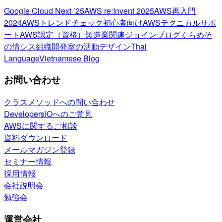
Google Cloud Next ’25
AWS re:Invent 2025
AWS再入門
2024
AWSトレンドチェック
初心者向け
AWSテクニカルサポ
ート
AWS認定（資格）
製造業関連
ジョインブログ
くらめそ
の情シス
組織開発室の活動
デザイン
Thai
Language
Vietnamese Blog
お問い合わせ
クラスメソッドへの問い合わせ
DevelopersIOへのご意見
AWSに関するご相談
資料ダウンロード
メールマガジン登録
セミナー情報
採用情報
会社説明会
勉強会
運営会社