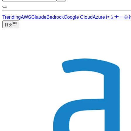
Trending
AWS
Claude
Bedrock
Google Cloud
Azure
セミナー
会
目次