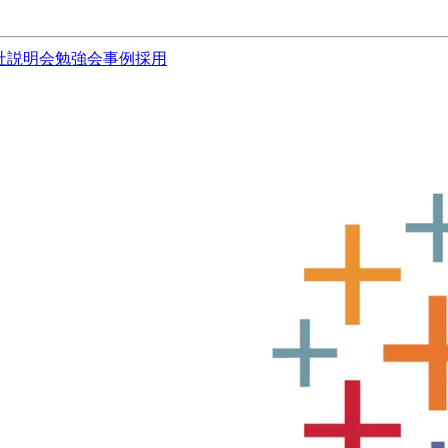
社説明会
勉強会
事例
採用