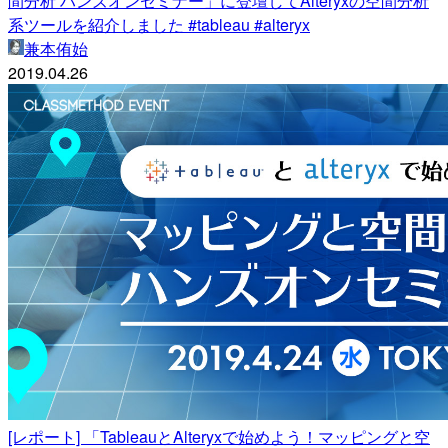
間分析 ハンズオンセミナー」に登壇してAlteryxの空間分析
系ツールを紹介しました #tableau #alteryx
兼本侑始
2019.04.26
[レポート] 「TableauとAlteryxで始めよう！マッピングと空