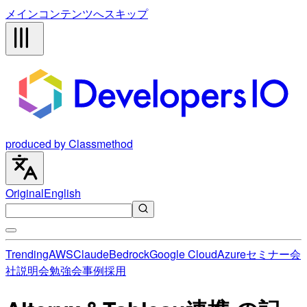
メインコンテンツへスキップ
produced by Classmethod
Original
English
Trending
AWS
Claude
Bedrock
Google Cloud
Azure
セミナー
会
社説明会
勉強会
事例
採用