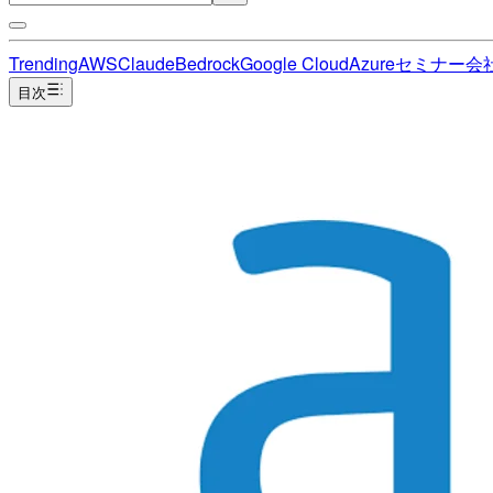
Trending
AWS
Claude
Bedrock
Google Cloud
Azure
セミナー
会
目次