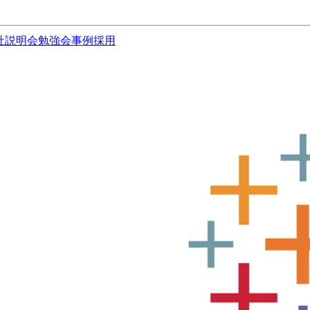
社説明会
勉強会
事例
採用