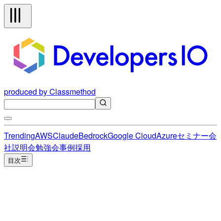
produced by Classmethod
Trending
AWS
Claude
Bedrock
Google Cloud
Azure
セミナー
会
社説明会
勉強会
事例
採用
目次