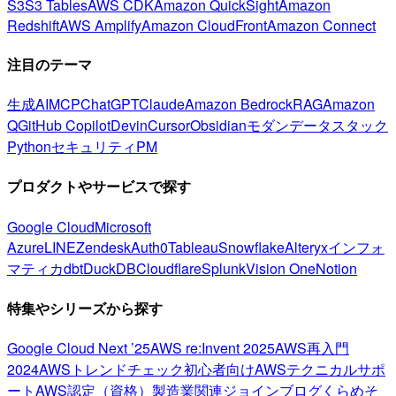
S3
S3 Tables
AWS CDK
Amazon QuickSight
Amazon
Redshift
AWS Amplify
Amazon CloudFront
Amazon Connect
注目のテーマ
生成AI
MCP
ChatGPT
Claude
Amazon Bedrock
RAG
Amazon
Q
GitHub Copilot
Devin
Cursor
Obsidian
モダンデータスタック
Python
セキュリティ
PM
プロダクトやサービスで探す
Google Cloud
Microsoft
Azure
LINE
Zendesk
Auth0
Tableau
Snowflake
Alteryx
インフォ
マティカ
dbt
DuckDB
Cloudflare
Splunk
Vision One
Notion
特集やシリーズから探す
Google Cloud Next ’25
AWS re:Invent 2025
AWS再入門
2024
AWSトレンドチェック
初心者向け
AWSテクニカルサポ
ート
AWS認定（資格）
製造業関連
ジョインブログ
くらめそ