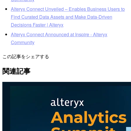
Alteryx Connect Unveiled – Enables Business Users to
Find Curated Data Assets and Make Data-Driven
Decisions Faster | Alteryx
Alteryx Connect Announced at Inspire - Alteryx
Community
この記事をシェアする
関連記事