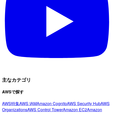
主なカテゴリ
AWSで探す
AWS特集
AWS IAM
Amazon Cognito
AWS Security Hub
AWS
Organizations
AWS Control Tower
Amazon EC2
Amazon