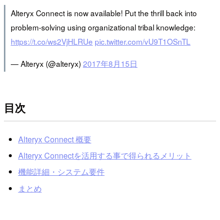
Alteryx Connect is now available! Put the thrill back into
problem-solving using organizational tribal knowledge:
https://t.co/ws2VjHLRUe
pic.twitter.com/vU9T1OSnTL
— Alteryx (@alteryx)
2017年8月15日
目次
Alteryx Connect 概要
Alteryx Connectを活用する事で得られるメリット
機能詳細・システム要件
まとめ