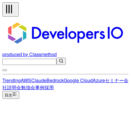
produced by Classmethod
Trending
AWS
Claude
Bedrock
Google Cloud
Azure
セミナー
会
社説明会
勉強会
事例
採用
目次