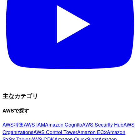
主なカテゴリ
AWSで探す
AWS特集
AWS IAM
Amazon Cognito
AWS Security Hub
AWS
Organizations
AWS Control Tower
Amazon EC2
Amazon
S3
S3 Tables
AWS CDK
Amazon QuickSight
Amazon