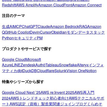
Redshift
AWS Amplify
Amazon CloudFront
Amazon Connect
注目のテーマ
生成AI
MCP
ChatGPT
Claude
Amazon Bedrock
RAG
Amazon
Q
GitHub Copilot
Devin
Cursor
Obsidian
モダンデータスタック
Python
セキュリティ
PM
プロダクトやサービスで探す
Google Cloud
Microsoft
Azure
LINE
Zendesk
Auth0
Tableau
Snowflake
Alteryx
インフォ
マティカ
dbt
DuckDB
Cloudflare
Splunk
Vision One
Notion
特集やシリーズから探す
Google Cloud Next ’25
AWS re:Invent 2025
AWS再入門
2024
AWSトレンドチェック
初心者向け
AWSテクニカルサポ
ート
AWS認定（資格）
製造業関連
ジョインブログ
くらめそ