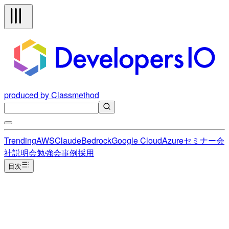
produced by Classmethod
Trending
AWS
Claude
Bedrock
Google Cloud
Azure
セミナー
会
社説明会
勉強会
事例
採用
目次