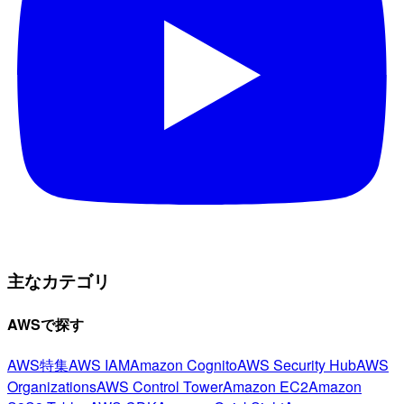
主なカテゴリ
AWSで探す
AWS特集
AWS IAM
Amazon Cognito
AWS Security Hub
AWS
Organizations
AWS Control Tower
Amazon EC2
Amazon