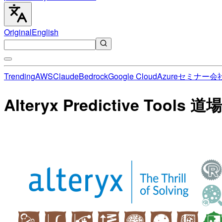
Original
English
Trending
AWS
Claude
Bedrock
Google Cloud
Azure
セミナー
会
Alteryx Predictive Tools