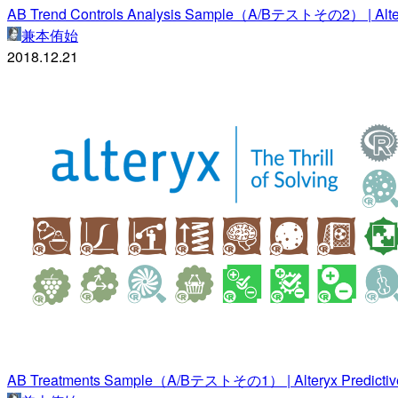
AB Trend Controls Analysis Sample（A/Bテストその2） | Altery
兼本侑始
2018.12.21
AB Treatments Sample（A/Bテストその1） | Alteryx Predictive