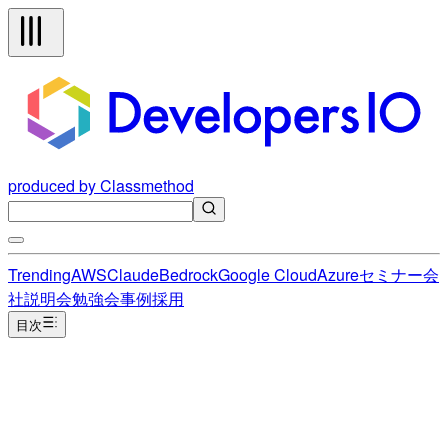
produced by Classmethod
Trending
AWS
Claude
Bedrock
Google Cloud
Azure
セミナー
会
社説明会
勉強会
事例
採用
目次