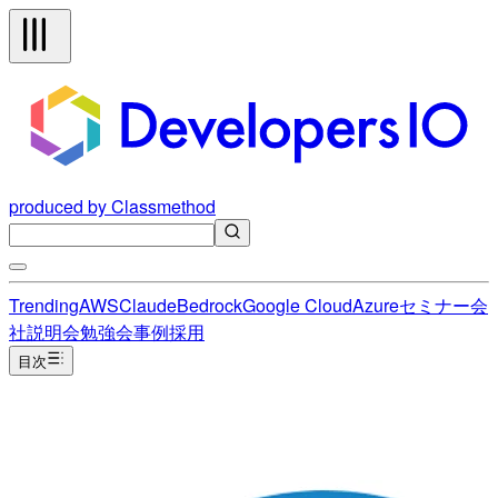
produced by Classmethod
Trending
AWS
Claude
Bedrock
Google Cloud
Azure
セミナー
会
社説明会
勉強会
事例
採用
目次