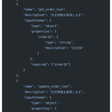
    {
        "name"
: 
"get_order_tool"
,
        "description"
: 
"注文情報を取得します"
,
        "inputSchema"
: {
            "type"
: 
"object"
,
            "properties"
: {
                "orderId"
: {
                    "type"
: 
"string"
,
                    "description"
: 
"注文ID"
                }
            },
            "required"
: [
"orderId"
]
        }
    },
    {
        "name"
: 
"update_order_tool"
,
        "description"
: 
"注文情報を更新します"
,
        "inputSchema"
: {
            "type"
: 
"object"
,
            "properties"
: {