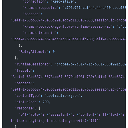
      "connection"
:
 "keep-alive",
      "x-amzn-requestid"
:
 "c796b751-caf4-4d44-a450-dbde138
      "baggage"
:
"Self=1-68bb6874-5e56d29a3edd9d1103a57630,session.id=c4dbe
      "x-amzn-bedrock-agentcore-runtime-session-id"
:
 "c4db
      "x-amzn-trace-id"
:
"Root=1-68bb6874-56784cc51d5370ab108fd780;Self=1-68bb6874-
    },
    "RetryAttempts"
:
 0
  },
  "runtimeSessionId"
:
 "c4dbea7b-7c51-471c-b631-330f991d589
  "traceId"
:
"Root=1-68bb6874-56784cc51d5370ab108fd780;Self=1-68bb6874-
  "baggage"
:
"Self=1-68bb6874-5e56d29a3edd9d1103a57630,session.id=c4dbe
  "contentType"
:
 "application/json",
  "statusCode"
:
 200,
  "response"
:
 [
    "b'{
\"
role
\"
: 
\"
assistant
\"
, 
\"
content
\"
: [{
\"
text
\"
: 
Is there anything I can help you with?
\"
}]}'"
  ]