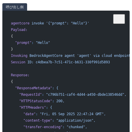
呼び出し例
agentcore
 invoke
 '{"prompt": "Hello"}'
Payload:
{
  "prompt"
:
 "Hello"
}
Invoking
 BedrockAgentCore
 agent
 'agent'
 via
 cloud
 endpoint
Session
 ID:
 c4dbea7b-7c51-471c-b631-330f991d5893
Response:
{
  "ResponseMetadata"
:
 {
    "RequestId"
:
 "c796b751-caf4-4d44-a450-dbde138546dd",
    "HTTPStatusCode"
:
 200,
    "HTTPHeaders"
:
 {
      "date"
:
 "Fri, 05 Sep 2025 22:47:24 GMT",
      "content-type"
:
 "application/json",
      "transfer-encoding"
:
 "chunked",