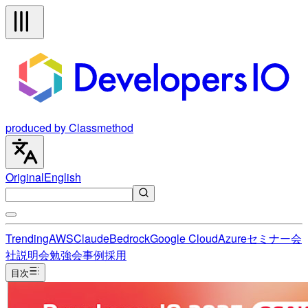
produced by Classmethod
Original
English
Trending
AWS
Claude
Bedrock
Google Cloud
Azure
セミナー
会
社説明会
勉強会
事例
採用
目次