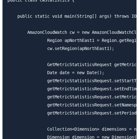
public class CWStatistics {

    public static void main(String[] args) throws IOE
    	AmazonCloudWatch cw = new AmazonCloudWatchClient(new ClasspathPropertiesFileCredentialsProvider());

		Region apNorthEast1 = Region.getRegion(Regions.AP_NORTHEAST_1);

		cw.setRegion(apNorthEast1);

		GetMetricStatisticsRequest getMetricStatisticsRequest = new GetMetricStatisticsRequest();

		Date date = new Date();

		getMetricStatisticsRequest.setStartTime(new Date(date.getTime()-(24*3600*1*1000)));

		getMetricStatisticsRequest.setEndTime(new Date());

		getMetricStatisticsRequest.setMetricName("CPUUtilization");

		getMetricStatisticsRequest.setNamespace("AWS/EC2");

		getMetricStatisticsRequest.setPeriod(3600);

		Collection<Dimension> dimensions = new ArrayList<Dimension>();

		Dimension dimension = new Dimension();
