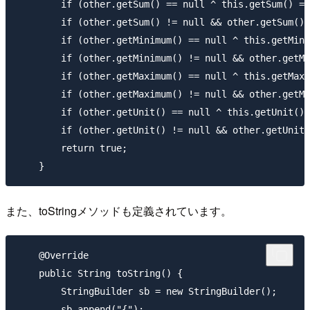
        if (other.getSum() == null ^ this.getSum() ==
        if (other.getSum() != null && other.getSum().
        if (other.getMinimum() == null ^ this.getMini
        if (other.getMinimum() != null && other.getMi
        if (other.getMaximum() == null ^ this.getMaxi
        if (other.getMaximum() != null && other.getMa
        if (other.getUnit() == null ^ this.getUnit() 
        if (other.getUnit() != null && other.getUnit(
        return true;

また、toStringメソッドも定義されています。
    @Override

    public String toString() {

        StringBuilder sb = new StringBuilder();

        sb.append("{");
