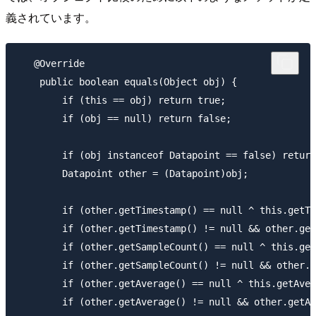
義されています。
   @Override

    public boolean equals(Object obj) {

        if (this == obj) return true;

        if (obj == null) return false;

        if (obj instanceof Datapoint == false) return
        Datapoint other = (Datapoint)obj;

        if (other.getTimestamp() == null ^ this.getTi
        if (other.getTimestamp() != null && other.get
        if (other.getSampleCount() == null ^ this.get
        if (other.getSampleCount() != null && other.g
        if (other.getAverage() == null ^ this.getAver
        if (other.getAverage() != null && other.getAv