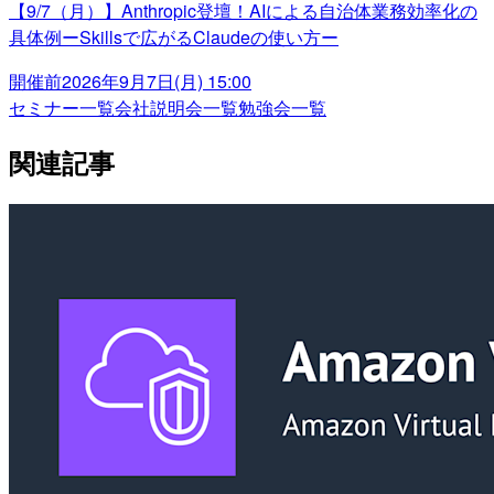
【9/7（月）】Anthropic登壇！AIによる自治体業務効率化の
具体例ーSkillsで広がるClaudeの使い方ー
開催前
2026年9月7日(月) 15:00
セミナー一覧
会社説明会一覧
勉強会一覧
関連記事