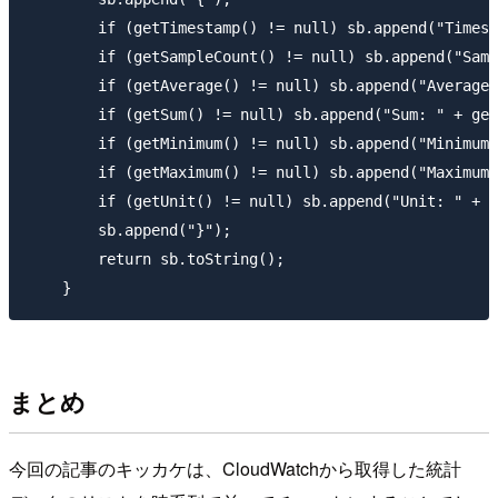
        if (getTimestamp() != null) sb.append("Timest
        if (getSampleCount() != null) sb.append("Samp
        if (getAverage() != null) sb.append("Average:
        if (getSum() != null) sb.append("Sum: " + get
        if (getMinimum() != null) sb.append("Minimum:
        if (getMaximum() != null) sb.append("Maximum:
        if (getUnit() != null) sb.append("Unit: " + g
        sb.append("}");

        return sb.toString();

まとめ
今回の記事のキッカケは、CloudWatchから取得した統計