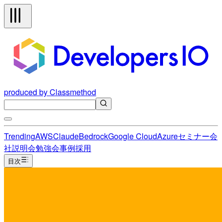
produced by Classmethod
Trending
AWS
Claude
Bedrock
Google Cloud
Azure
セミナー
会
社説明会
勉強会
事例
採用
目次