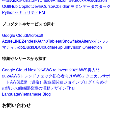
生成AI
MCP
ChatGPT
Claude
Amazon Bedrock
RAG
Amazon
Q
GitHub Copilot
Devin
Cursor
Obsidian
モダンデータスタック
Python
セキュリティ
PM
プロダクトやサービスで探す
Google Cloud
Microsoft
Azure
LINE
Zendesk
Auth0
Tableau
Snowflake
Alteryx
インフォ
マティカ
dbt
DuckDB
Cloudflare
Splunk
Vision One
Notion
特集やシリーズから探す
Google Cloud Next ’25
AWS re:Invent 2025
AWS再入門
2024
AWSトレンドチェック
初心者向け
AWSテクニカルサポ
ート
AWS認定（資格）
製造業関連
ジョインブログ
くらめそ
の情シス
組織開発室の活動
デザイン
Thai
Language
Vietnamese Blog
お問い合わせ