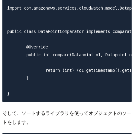
import com.amazonaws.services.cloudwatch.model.Datapo
public class DataPointComparator implements Comparato
	@Override

	public int compare(Datapoint o1, Datapoint o2) {

		return (int) (o1.getTimestamp().getTime() - o2.getTimestamp().getTime());

	}

そして、ソートするライブラリを使ってオブジェクトのソー
トをします。