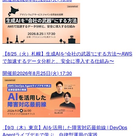
【8/25（火）札幌】生成AIを“会社の武器”にする方法〜AWS
で加速するデータ分析と、安全に導入する仕組み〜
開催前
2026年8月25日(火) 17:30
【9/3（木）東京】AIを活用した障害対応最前線 | DevOps
Agentライブデモで学ぶ、自律型運用の実践