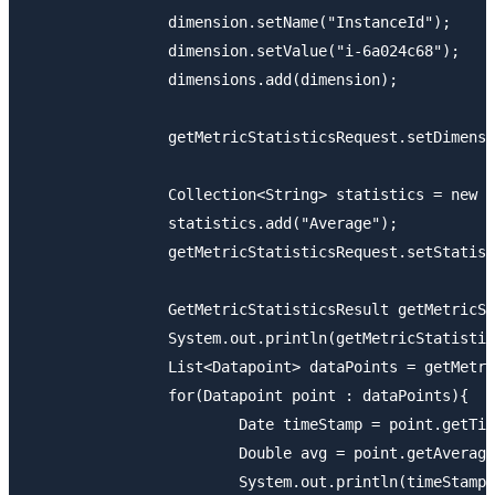
		dimension.setName("InstanceId");

		dimension.setValue("i-6a024c68");

		dimensions.add(dimension);

		getMetricStatisticsRequest.setDimensions(dimensions);

		Collection<String> statistics = new ArrayList<String>();

		statistics.add("Average");

		getMetricStatisticsRequest.setStatistics(statistics);

		GetMetricStatisticsResult getMetricStatisticsResult = cw.getMetricStatistics(getMetricStatisticsRequest);

		System.out.println(getMetricStatisticsResult.getLabel());

		List<Datapoint> dataPoints = getMetricStatisticsResult.getDatapoints();

		for(Datapoint point : dataPoints){

			Date timeStamp = point.getTimestamp();

			Double avg = point.getAverage();

			System.out.println(timeStamp.getTime()+" : "+avg);
