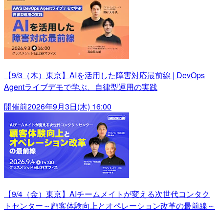
【9/3（木）東京】AIを活用した障害対応最前線 | DevOps
Agentライブデモで学ぶ、自律型運用の実践
開催前
2026年9月3日(木) 16:00
【9/4（金）東京】AIチームメイトが変える次世代コンタク
トセンター～顧客体験向上とオペレーション改革の最前線～