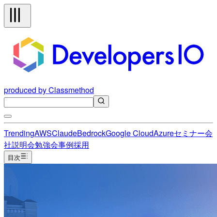
produced by Classmethod
Trending
AWS
Claude
Bedrock
Google Cloud
Azure
セミナー
会
社説明会
勉強会
事例
採用
目次