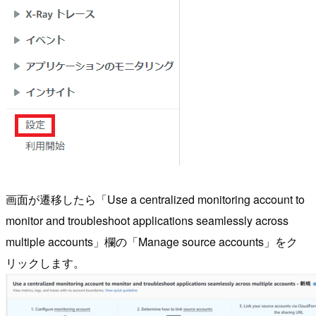
画面が遷移したら「Use a centralized monitoring account to
monitor and troubleshoot applications seamlessly across
multiple accounts」欄の「Manage source accounts」をク
リックします。