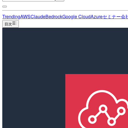
Trending
AWS
Claude
Bedrock
Google Cloud
Azure
セミナー
会
目次