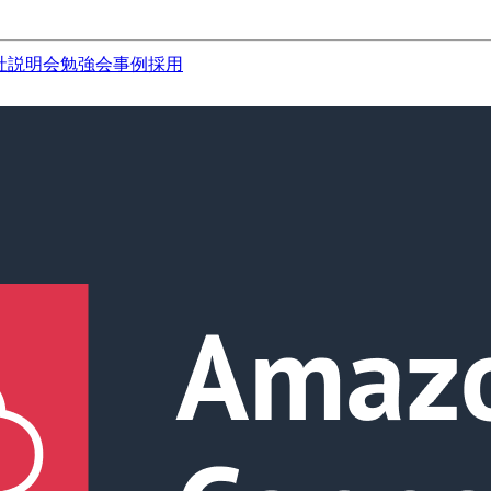
社説明会
勉強会
事例
採用