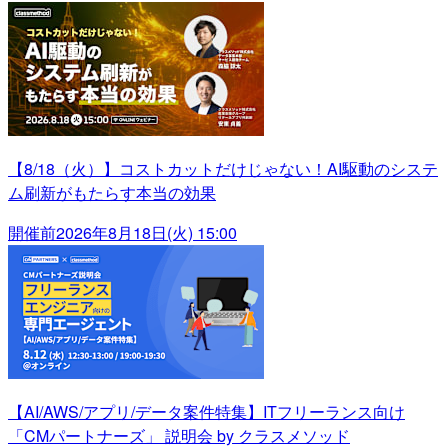
【8/18（火）】コストカットだけじゃない！AI駆動のシステ
ム刷新がもたらす本当の効果
開催前
2026年8月18日(火) 15:00
【AI/AWS/アプリ/データ案件特集】ITフリーランス向け
「CMパートナーズ」 説明会 by クラスメソッド