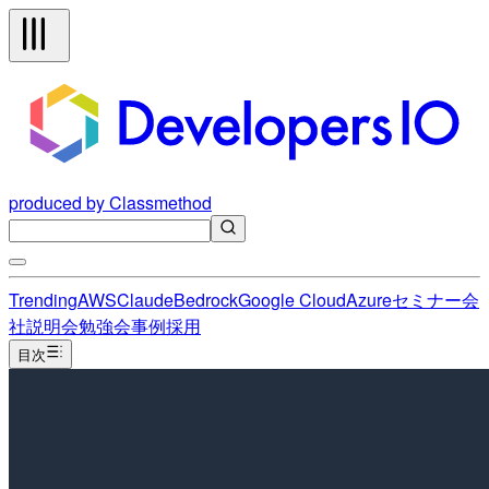
produced by Classmethod
Trending
AWS
Claude
Bedrock
Google Cloud
Azure
セミナー
会
社説明会
勉強会
事例
採用
目次