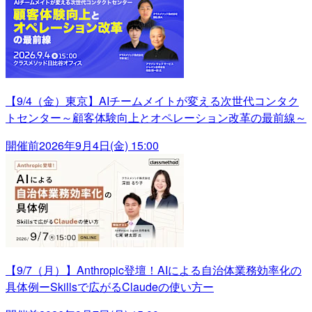
【9/4（金）東京】AIチームメイトが変える次世代コンタク
トセンター～顧客体験向上とオペレーション改革の最前線～
開催前
2026年9月4日(金) 15:00
【9/7（月）】Anthropic登壇！AIによる自治体業務効率化の
具体例ーSkillsで広がるClaudeの使い方ー