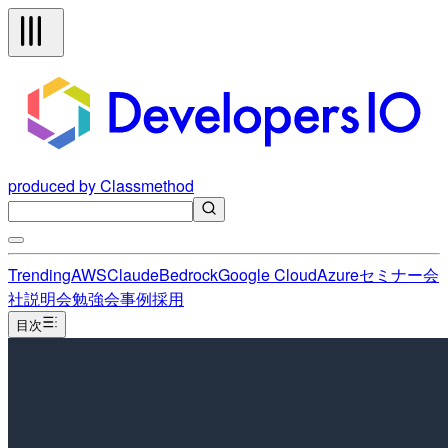
produced by Classmethod
Trending
AWS
Claude
Bedrock
Google Cloud
Azure
セミナー
会
社説明会
勉強会
事例
採用
目次