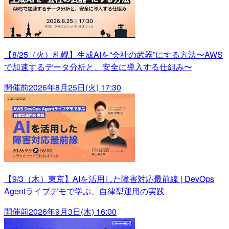
【8/25（火）札幌】生成AIを“会社の武器”にする方法〜AWS
で加速するデータ分析と、安全に導入する仕組み〜
開催前
2026年8月25日(火) 17:30
【9/3（木）東京】AIを活用した障害対応最前線 | DevOps
Agentライブデモで学ぶ、自律型運用の実践
開催前
2026年9月3日(木) 16:00