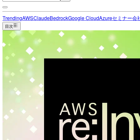
Trending
AWS
Claude
Bedrock
Google Cloud
Azure
セミナー
会
目次