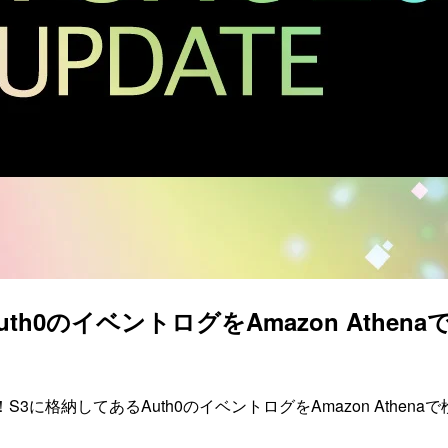
uth0のイベントログをAmazon Athenaで検索す
ました！S3に格納してあるAuth0のイベントログをAmazon Ath