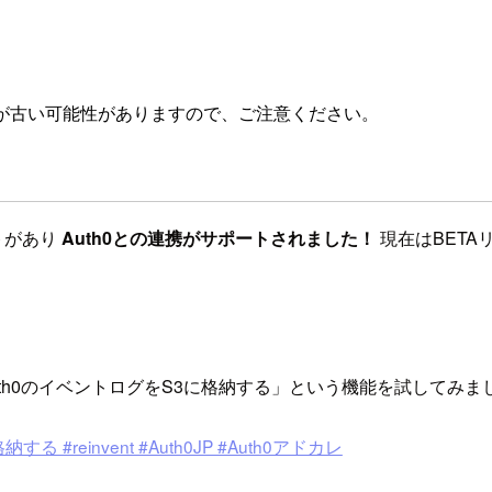
が古い可能性がありますので、ご注意ください。
デートがあり
Auth0との連携がサポートされました！
現在はBETA
携し「Auth0のイベントログをS3に格納する」という機能を試してみ
る #reinvent #Auth0JP #Auth0アドカレ