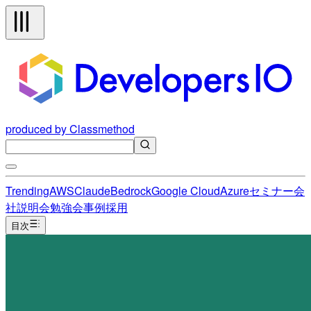
produced by Classmethod
Trending
AWS
Claude
Bedrock
Google Cloud
Azure
セミナー
会
社説明会
勉強会
事例
採用
目次