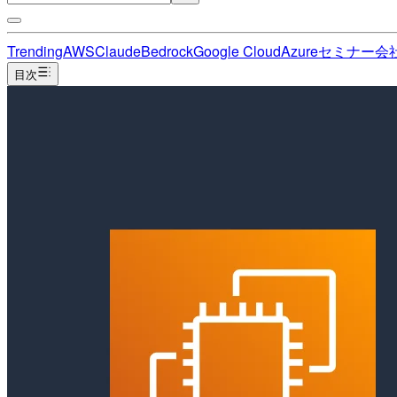
Trending
AWS
Claude
Bedrock
Google Cloud
Azure
セミナー
会
目次