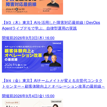
【9/3（木）東京】AIを活用した障害対応最前線 | DevOps
Agentライブデモで学ぶ、自律型運用の実践
開催前
2026年9月3日(木) 16:00
【9/4（金）東京】AIチームメイトが変える次世代コンタク
トセンター～顧客体験向上とオペレーション改革の最前線～
開催前
2026年9月4日(金) 15:00