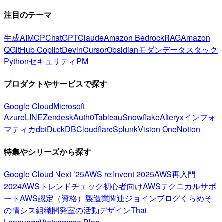
注目のテーマ
生成AI
MCP
ChatGPT
Claude
Amazon Bedrock
RAG
Amazon
Q
GitHub Copilot
Devin
Cursor
Obsidian
モダンデータスタック
Python
セキュリティ
PM
プロダクトやサービスで探す
Google Cloud
Microsoft
Azure
LINE
Zendesk
Auth0
Tableau
Snowflake
Alteryx
インフォ
マティカ
dbt
DuckDB
Cloudflare
Splunk
Vision One
Notion
特集やシリーズから探す
Google Cloud Next ’25
AWS re:Invent 2025
AWS再入門
2024
AWSトレンドチェック
初心者向け
AWSテクニカルサポ
ート
AWS認定（資格）
製造業関連
ジョインブログ
くらめそ
の情シス
組織開発室の活動
デザイン
Thai
Language
Vietnamese Blog