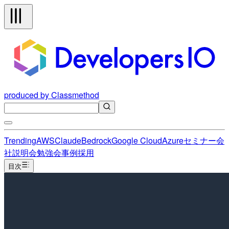
produced by Classmethod
Trending
AWS
Claude
Bedrock
Google Cloud
Azure
セミナー
会
社説明会
勉強会
事例
採用
目次