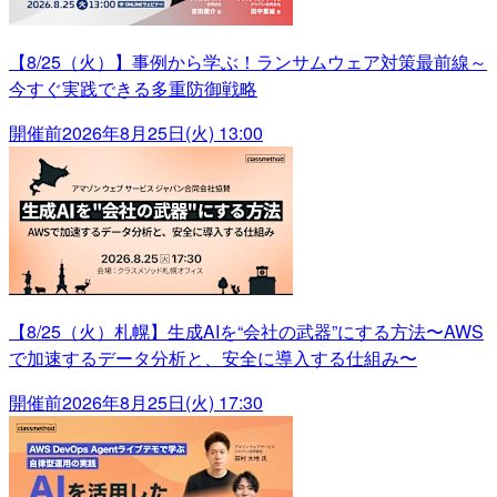
【8/25（火）】事例から学ぶ！ランサムウェア対策最前線～
今すぐ実践できる多重防御戦略
開催前
2026年8月25日(火) 13:00
【8/25（火）札幌】生成AIを“会社の武器”にする方法〜AWS
で加速するデータ分析と、安全に導入する仕組み〜
開催前
2026年8月25日(火) 17:30