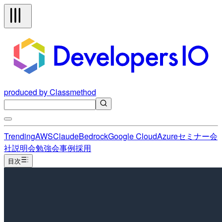
produced by Classmethod
Trending
AWS
Claude
Bedrock
Google Cloud
Azure
セミナー
会
社説明会
勉強会
事例
採用
目次