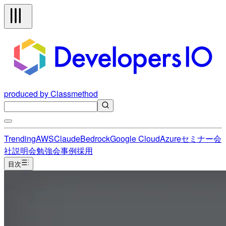
produced by Classmethod
Trending
AWS
Claude
Bedrock
Google Cloud
Azure
セミナー
会
社説明会
勉強会
事例
採用
目次