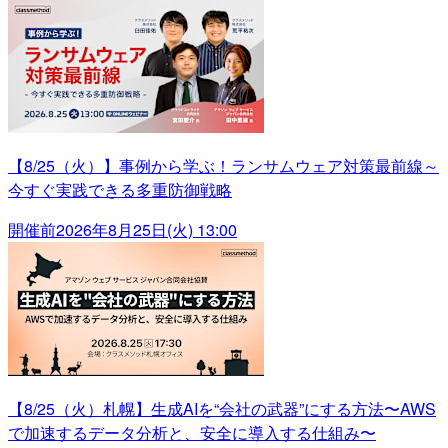
【8/25（火）】事例から学ぶ！ランサムウェア対策最前線～
今すぐ実践できる多重防御戦略
開催前
2026年8月25日(火) 13:00
【8/25（火）札幌】生成AIを“会社の武器”にする方法〜AWS
で加速するデータ分析と、安全に導入する仕組み〜