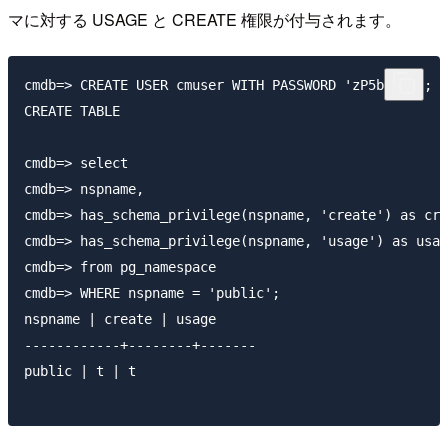
マに対する USAGE と CREATE 権限が付与されます。
cmdb=> CREATE USER cmuser WITH PASSWORD 'zP5b9m4r';

CREATE TABLE

cmdb=> select

cmdb=> nspname,

cmdb=> has_schema_privilege(nspname, 'create') as cre
cmdb=> has_schema_privilege(nspname, 'usage') as usag
cmdb=> from pg_namespace

cmdb=> WHERE nspname = 'public';

nspname | create | usage

------------+--------+-------

public | t | t
