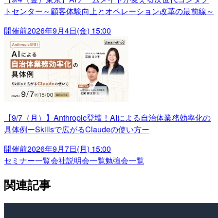
トセンター～顧客体験向上とオペレーション改革の最前線～
開催前
2026年9月4日(金) 15:00
【9/7（月）】Anthropic登壇！AIによる自治体業務効率化の
具体例ーSkillsで広がるClaudeの使い方ー
開催前
2026年9月7日(月) 15:00
セミナー一覧
会社説明会一覧
勉強会一覧
関連記事