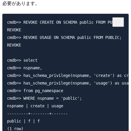
必要があります。
cmdb=> REVOKE CREATE ON SCHEMA public FROM PUBLIC;

REVOKE

cmdb=> REVOKE USAGE ON SCHEMA public FROM PUBLIC;

REVOKE

cmdb=> select

cmdb=> nspname,

cmdb=> has_schema_privilege(nspname, 'create') as cre
cmdb=> has_schema_privilege(nspname, 'usage') as usag
cmdb=> from pg_namespace

cmdb=> WHERE nspname = 'public';

nspname | create | usage

---------+--------+-------

public | f | f
