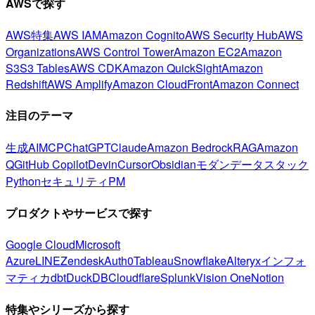
AWSで探す
AWS特集
AWS IAM
Amazon Cognito
AWS Security Hub
AWS
Organizations
AWS Control Tower
Amazon EC2
Amazon
S3
S3 Tables
AWS CDK
Amazon QuickSight
Amazon
Redshift
AWS Amplify
Amazon CloudFront
Amazon Connect
注目のテーマ
生成AI
MCP
ChatGPT
Claude
Amazon Bedrock
RAG
Amazon
Q
GitHub Copilot
Devin
Cursor
Obsidian
モダンデータスタック
Python
セキュリティ
PM
プロダクトやサービスで探す
Google Cloud
Microsoft
Azure
LINE
Zendesk
Auth0
Tableau
Snowflake
Alteryx
インフォ
マティカ
dbt
DuckDB
Cloudflare
Splunk
Vision One
Notion
特集やシリーズから探す