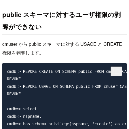
public スキーマに対するユーザ権限の剥
奪ができない
cmuser から public スキーマに対する USAGE と CREATE
権限を剥奪します。
cmdb=> REVOKE CREATE ON SCHEMA public FROM cmuser CAS
REVOKE

cmdb=> REVOKE USAGE ON SCHEMA public FROM cmuser CASC
REVOKE

cmdb=> select

cmdb=> nspname,

cmdb=> has_schema_privilege(nspname, 'create') as cre