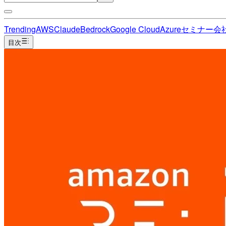
Trending
AWS
Claude
Bedrock
Google Cloud
Azure
セミナー
会
目次