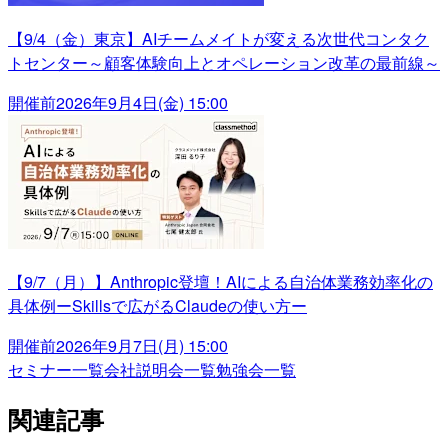
【9/4（金）東京】AIチームメイトが変える次世代コンタク
トセンター～顧客体験向上とオペレーション改革の最前線～
開催前
2026年9月4日(金) 15:00
【9/7（月）】Anthropic登壇！AIによる自治体業務効率化の
具体例ーSkillsで広がるClaudeの使い方ー
開催前
2026年9月7日(月) 15:00
セミナー一覧
会社説明会一覧
勉強会一覧
関連記事