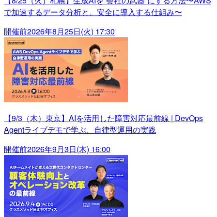
【8/25（火）札幌】生成AIを“会社の武器”にする方法〜AWS
で加速するデータ分析と、安全に導入する仕組み〜
開催前
2026年8月25日(火) 17:30
【9/3（木）東京】AIを活用した障害対応最前線 | DevOps
Agentライブデモで学ぶ、自律型運用の実践
開催前
2026年9月3日(木) 16:00