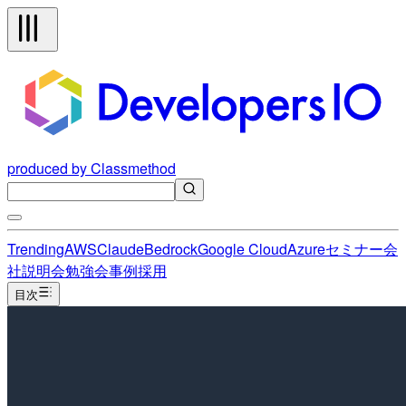
produced by Classmethod
Trending
AWS
Claude
Bedrock
Google Cloud
Azure
セミナー
会
社説明会
勉強会
事例
採用
目次