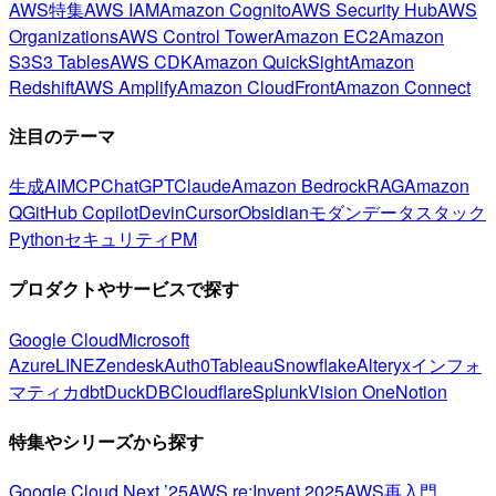
AWS特集
AWS IAM
Amazon Cognito
AWS Security Hub
AWS
Organizations
AWS Control Tower
Amazon EC2
Amazon
S3
S3 Tables
AWS CDK
Amazon QuickSight
Amazon
Redshift
AWS Amplify
Amazon CloudFront
Amazon Connect
注目のテーマ
生成AI
MCP
ChatGPT
Claude
Amazon Bedrock
RAG
Amazon
Q
GitHub Copilot
Devin
Cursor
Obsidian
モダンデータスタック
Python
セキュリティ
PM
プロダクトやサービスで探す
Google Cloud
Microsoft
Azure
LINE
Zendesk
Auth0
Tableau
Snowflake
Alteryx
インフォ
マティカ
dbt
DuckDB
Cloudflare
Splunk
Vision One
Notion
特集やシリーズから探す
Google Cloud Next ’25
AWS re:Invent 2025
AWS再入門