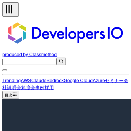
produced by Classmethod
Trending
AWS
Claude
Bedrock
Google Cloud
Azure
セミナー
会
社説明会
勉強会
事例
採用
目次