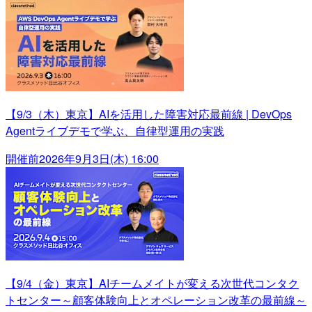
【9/3（木）東京】AIを活用した障害対応最前線 | DevOps
Agentライブデモで学ぶ、自律型運用の実践
開催前
2026年9月3日(木) 16:00
【9/4（金）東京】AIチームメイトが変える次世代コンタク
トセンター～顧客体験向上とオペレーション改革の最前線～