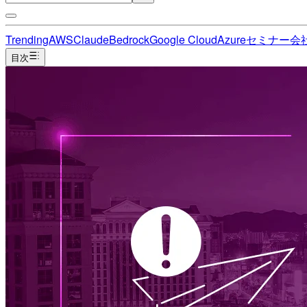
Trending
AWS
Claude
Bedrock
Google Cloud
Azure
セミナー
会
目次